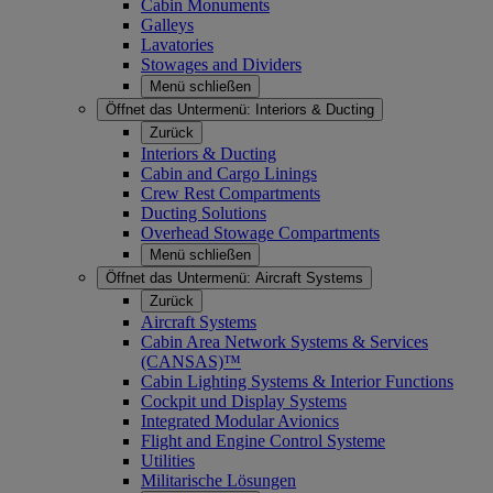
Cabin Monuments
Galleys
Lavatories
Stowages and Dividers
Menü schließen
Öffnet das Untermenü:
Interiors & Ducting
Zurück
Interiors & Ducting
Cabin and Cargo Linings
Crew Rest Compartments
Ducting Solutions
Overhead Stowage Compartments
Menü schließen
Öffnet das Untermenü:
Aircraft Systems
Zurück
Aircraft Systems
Cabin Area Network Systems & Services
(CANSAS)™
Cabin Lighting Systems & Interior Functions
Cockpit und Display Systems
Integrated Modular Avionics
Flight and Engine Control Systeme
Utilities
Militarische Lösungen