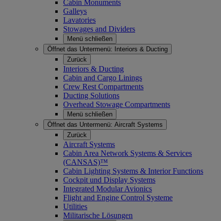
Cabin Monuments
Galleys
Lavatories
Stowages and Dividers
Menü schließen
Öffnet das Untermenü:
Interiors & Ducting
Zurück
Interiors & Ducting
Cabin and Cargo Linings
Crew Rest Compartments
Ducting Solutions
Overhead Stowage Compartments
Menü schließen
Öffnet das Untermenü:
Aircraft Systems
Zurück
Aircraft Systems
Cabin Area Network Systems & Services
(CANSAS)™
Cabin Lighting Systems & Interior Functions
Cockpit und Display Systems
Integrated Modular Avionics
Flight and Engine Control Systeme
Utilities
Militarische Lösungen