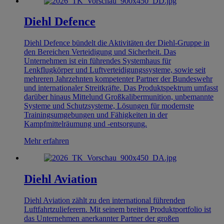
Diehl Defence
Diehl Defence bündelt die Aktivitäten der Diehl-Gruppe in
den Bereichen Verteidigung und Sicherheit. Das
Unternehmen ist ein führendes Systemhaus für
Lenkflugkörper und Luftverteidigungssysteme, sowie seit
mehreren Jahrzehnten kompetenter Partner der Bundeswehr
und internationaler Streitkräfte. Das Produktspektrum umfasst
darüber hinaus Mittelund Großkalibermunition, unbemannte
Systeme und Schutzsysteme, Lösungen für modernste
Trainingsumgebungen und Fähigkeiten in der
Kampfmittelräumung und -entsorgung.
Mehr erfahren
Diehl Aviation
Diehl Aviation zählt zu den international führenden
Luftfahrtzulieferern. Mit seinem breiten Produktportfolio ist
das Unternehmen anerkannter Partner der großen