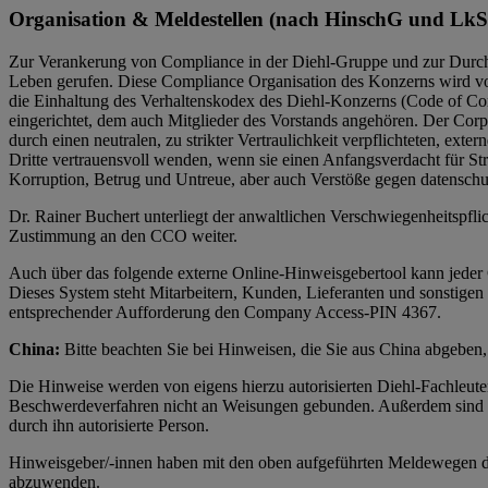
Organisation & Meldestellen
(nach HinschG und Lk
Zur Verankerung von Compliance in der Diehl-Gruppe und zur Durchs
Leben gerufen. Diese Compliance Organisation des Konzerns wird vo
die Einhaltung des Verhaltenskodex des Diehl-Konzerns (Code of Co
eingerichtet, dem auch Mitglieder des Vorstands angehören. Der Cor
durch einen neutralen, zu strikter Vertraulichkeit verpflichteten, 
Dritte vertrauensvoll wenden, wenn sie einen Anfangsverdacht für St
Korruption, Betrug und Untreue, aber auch Verstöße gegen datenschu
Dr. Rainer Buchert unterliegt der anwaltlichen Verschwiegenheitspfl
Zustimmung an den CCO weiter.
Auch über das folgende externe Online-Hinweisgebertool kann jede
Dieses System steht Mitarbeitern, Kunden, Lieferanten und sonstige
entsprechender Aufforderung den Company Access-PIN 4367.
China:
Bitte beachten Sie bei Hinweisen, die Sie aus China abgeben,
Die Hinweise werden von eigens hierzu autorisierten Diehl-Fachleute
Beschwerdeverfahren nicht an Weisungen gebunden. Außerdem sind sie
durch ihn autorisierte Person.
Hinweisgeber/-innen haben mit den oben aufgeführten Meldewegen die
abzuwenden.