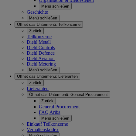
Organisation & Meldestellen
Menü schließen
Geschichte
Menü schließen
Öffnet das Untermenü:
Teilkonzerne
Zurück
Teilkonzerne
Diehl Metall
Diehl Controls
Diehl Defence
Diehl Aviation
Diehl Metering
Menü schließen
Öffnet das Untermenü:
Lieferanten
Zurück
Lieferanten
Öffnet das Untermenü:
General Procurement
Zurück
General Procurement
FAQ Ariba
Menü schließen
Einkauf Teilkonzerne
Verhaltenskodex
Menü schließen