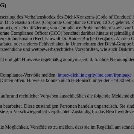
SG)
etzung des Verhaltenskodex des Diehl-Konzerns (Code of Conduct) ha
n Dr. Sebastian Buss (Corporate Compliance Officer, CCO) geleitet. 
nduct), zur Identifizierung von Compliance Problemfeldern sowie zu
porate Compliance Officer (CCO) berichtet darüber hinaus regelmäßig
externen Ombudsmann (Rechtsanwalt Dr. Rainer Buchert) ergänzt. An den 
raftaten oder anderes Fehlverhalten in Unternehmen der Diehl-Gruppe b
tzrechtliche und wettbewerbsrechtliche Vorschriften, wie auch Diskrim
icht und gibt Hinweise regelmäßig anonymisiert, d. h. ohne Nennung d
r Compliance-Verstöße melden:
https://diehl.integrityline.com/frontpage
n Dritten offen. Hinweise können auch telefonisch unter der +49 30 9
 aufgrund rechtlicher Vorgaben ausschließlich die folgende Meldemögl
n bearbeitet. Diese zuständigen Personen handeln unparteiisch. Sie si
 zur Verschwiegenheit verpflichtet. Zuständig für das Beschwerdever
 Möglichkeit, Verstöße so zu melden, dass sie im Regelfall am schnel