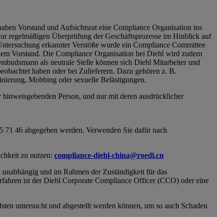
ben Vorstand und Aufsichtsrat eine Compliance Organisation ins
Zur regelmäßigen Überprüfung der Geschäftsprozesse im Hinblick auf
r Untersuchung erkannter Verstöße wurde ein Compliance Committee
 dem Vorstand. Die Compliance Organisation bei Diehl wird zudem
Ombudsmann als neutrale Stelle können sich Diehl Mitarbeiter und
eobachtet haben oder bei Zulieferern. Dazu gehören z. B.
inierung, Mobbing oder sexuelle Belästigungen.
er hinweisgebenden Person, und nur mit deren ausdrücklicher
9 25 71 46 abgegeben werden. Verwenden Sie dafür nach
ichkeit zu nutzen:
compliance-diehl-china@roedl.cn
nd unabhängig und im Rahmen der Zuständigkeit für das
fahren ist der Diehl Corporate Compliance Officer (CCO) oder eine
lsten untersucht und abgestellt werden können, um so auch Schaden