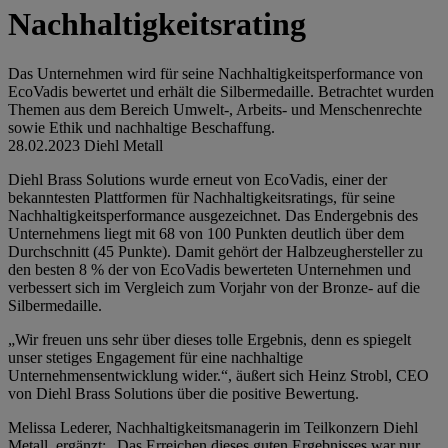
Nachhaltigkeitsrating
Das Unternehmen wird für seine Nachhaltigkeitsperformance von
EcoVadis bewertet und erhält die Silbermedaille. Betrachtet wurden
Themen aus dem Bereich Umwelt-, Arbeits- und Menschenrechte
sowie Ethik und nachhaltige Beschaffung.
28.02.2023
Diehl Metall
Diehl Brass Solutions wurde erneut von EcoVadis, einer der
bekanntesten Plattformen für Nachhaltigkeitsratings, für seine
Nachhaltigkeitsperformance ausgezeichnet. Das Endergebnis des
Unternehmens liegt mit 68 von 100 Punkten deutlich über dem
Durchschnitt (45 Punkte). Damit gehört der Halbzeughersteller zu
den besten 8 % der von EcoVadis bewerteten Unternehmen und
verbessert sich im Vergleich zum Vorjahr von der Bronze- auf die
Silbermedaille.
„Wir freuen uns sehr über dieses tolle Ergebnis, denn es spiegelt
unser stetiges Engagement für eine nachhaltige
Unternehmensentwicklung wider.“, äußert sich Heinz Strobl, CEO
von Diehl Brass Solutions über die positive Bewertung.
Melissa Lederer, Nachhaltigkeitsmanagerin im Teilkonzern Diehl
Metall, ergänzt: „Das Erreichen dieses guten Ergebnisses war nur