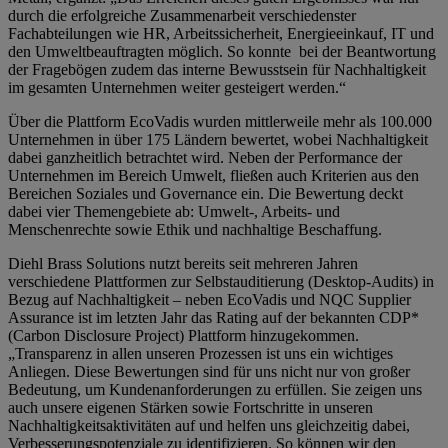
durch die erfolgreiche Zusammenarbeit verschiedenster
Fachabteilungen wie HR, Arbeitssicherheit, Energieeinkauf, IT und
den Umweltbeauftragten möglich. So konnte bei der Beantwortung
der Fragebögen zudem das interne Bewusstsein für Nachhaltigkeit
im gesamten Unternehmen weiter gesteigert werden.“
Über die Plattform EcoVadis wurden mittlerweile mehr als 100.000
Unternehmen in über 175 Ländern bewertet, wobei Nachhaltigkeit
dabei ganzheitlich betrachtet wird. Neben der Performance der
Unternehmen im Bereich Umwelt, fließen auch Kriterien aus den
Bereichen Soziales und Governance ein. Die Bewertung deckt
dabei vier Themengebiete ab: Umwelt-, Arbeits- und
Menschenrechte sowie Ethik und nachhaltige Beschaffung.
Diehl Brass Solutions nutzt bereits seit mehreren Jahren
verschiedene Plattformen zur Selbstauditierung (Desktop-Audits) in
Bezug auf Nachhaltigkeit – neben EcoVadis und NQC Supplier
Assurance ist im letzten Jahr das Rating auf der bekannten CDP*
(Carbon Disclosure Project) Plattform hinzugekommen.
„Transparenz in allen unseren Prozessen ist uns ein wichtiges
Anliegen. Diese Bewertungen sind für uns nicht nur von großer
Bedeutung, um Kundenanforderungen zu erfüllen. Sie zeigen uns
auch unsere eigenen Stärken sowie Fortschritte in unseren
Nachhaltigkeitsaktivitäten auf und helfen uns gleichzeitig dabei,
Verbesserungspotenziale zu identifizieren. So können wir den