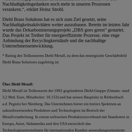
Nachhaltigkeitsgedanken noch mehr in unseren Prozessen
verankern.“, erklärt Heinz Strobl.
Diehl Brass Solutions hat es sich zum Ziel gesetzt, seine
Nachhaltigkeitsaktivitäten weiter auszubauen. Bereits im letzten Jahr
wurde das Dekarbonisierungsprojekt „DBS goes green“ gestartet.
Das Projekt ist Treiber für energieeffiziente Prozesse, eine enge
Anbindung der Recyclingkreisläufe und die nachhaltige
Unternehmensentwicklung.
* Rating des Teilkonzerns Diehl Metall, zu dem das strategische Geschäftsfeld
Diehl Brass Solutions zugehörig ist.
Über Diehl Metall:
Diehl Metall ist Teilkonzern der 1902 gegründeten Diehl-Gruppe (Umsatz: rund
3,2 Mrd. Euro, Mitarbeiter: 16.153) und hat seinen Hauptsitz in Röthenbach
a.d. Pegnitz bei Nürnberg. Das Unternehmen bietet ein breites Spektrum an
zukunftsweisenden Produkten und Technologien im Bereich der
Metallverarbeitung. In einem weltweiten Produktionsverbund mit Standorten in
Europa, Asien, Südamerika und den USA entwickelt das
Technologieunternehmen für internationalen Kunden anwendungsorientierte