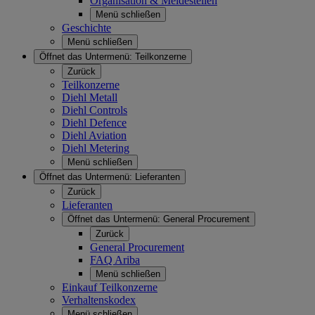
Organisation & Meldestellen
Menü schließen
Geschichte
Menü schließen
Öffnet das Untermenü:
Teilkonzerne
Zurück
Teilkonzerne
Diehl Metall
Diehl Controls
Diehl Defence
Diehl Aviation
Diehl Metering
Menü schließen
Öffnet das Untermenü:
Lieferanten
Zurück
Lieferanten
Öffnet das Untermenü:
General Procurement
Zurück
General Procurement
FAQ Ariba
Menü schließen
Einkauf Teilkonzerne
Verhaltenskodex
Menü schließen