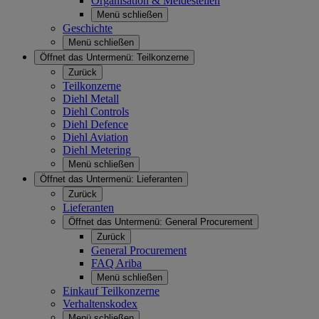
Organisation & Meldestellen
Menü schließen
Geschichte
Menü schließen
Öffnet das Untermenü:
Teilkonzerne
Zurück
Teilkonzerne
Diehl Metall
Diehl Controls
Diehl Defence
Diehl Aviation
Diehl Metering
Menü schließen
Öffnet das Untermenü:
Lieferanten
Zurück
Lieferanten
Öffnet das Untermenü:
General Procurement
Zurück
General Procurement
FAQ Ariba
Menü schließen
Einkauf Teilkonzerne
Verhaltenskodex
Menü schließen