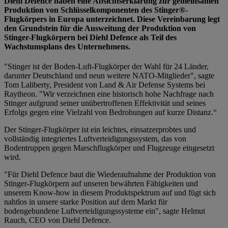
Diehl Defence haben eine Absichtserklärung zur gemeinsamen
Produktion von Schlüsselkomponenten des Stinger®-
Flugkörpers in Europa unterzeichnet. Diese Vereinbarung legt
den Grundstein für die Ausweitung der Produktion von
Stinger-Flugkörpern bei Diehl Defence als Teil des
Wachstumsplans des Unternehmens.
"Stinger ist der Boden-Luft-Flugkörper der Wahl für 24 Länder,
darunter Deutschland und neun weitere NATO-Mitglieder", sagte
Tom Laliberty, President von Land & Air Defense Systems bei
Raytheon. "Wir verzeichnen eine historisch hohe Nachfrage nach
Stinger aufgrund seiner unübertroffenen Effektivität und seines
Erfolgs gegen eine Vielzahl von Bedrohungen auf kurze Distanz.“
Der Stinger-Flugkörper ist ein leichtes, einsatzerprobtes und
vollständig integriertes Luftverteidigungssystem, das von
Bodentruppen gegen Marschflugkörper und Flugzeuge eingesetzt
wird.
"Für Diehl Defence baut die Wiederaufnahme der Produktion von
Stinger-Flugkörpern auf unseren bewährten Fähigkeiten und
unserem Know-how in diesem Produktspektrum auf und fügt sich
nahtlos in unsere starke Position auf dem Markt für
bodengebundene Luftverteidigungssysteme ein", sagte Helmut
Rauch, CEO von Diehl Defence.