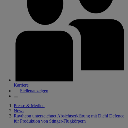
Karriere
Stellenanzeigen
Presse & Medien
News
Raytheon unterzeichnet Absichtserklärung mit Diehl Defence
für Produktion von Stinger-Flugkörpern