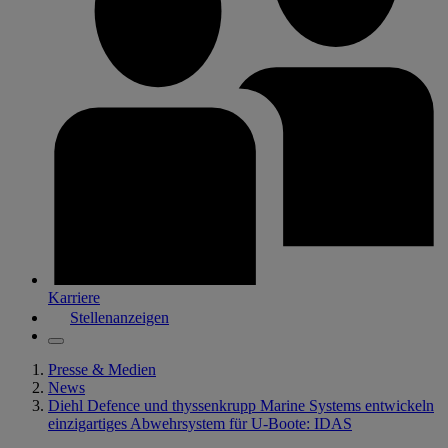
Karriere
Stellenanzeigen
Presse & Medien
News
Diehl Defence und thyssenkrupp Marine Systems entwickeln
einzigartiges Abwehrsystem für U-Boote: IDAS