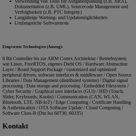
Verwendung von Tools zur Aufgabenplanung (z.B. JIRA),
Dokumentation (z.B. UML), Sourcecode Management und
Verfolgbarkeit (z.B. PTC Integrity)
Langjährige Wartung- und Updatemöglichkeiten
Umfangreiche Softwaretests
Eingesetzte Technologien (Auszug):
8 Bit Controller bis zur ARM Cortex Architektur / Betriebsystem
wie Linux, FreeRTOS, eigenes Diehl OS / Hardware Abstraction
Layer / Board Support Package / customized and optimized
peripheral drivers, software interfaces & middleware / Open Source
Libraries / Data Management (distributed systems) / Digital signal
processing / Data storage and processing / Embedded Filesystem /
Cyber Security / Graphical user interfaces (GUI) / HID (Touch,
Slider, Keyboards, Knobs) / Communication (CAN, WLAN,
Bluetooth, LTE, NB-IoT) / Edge Computing / Certificate Handling
& Authentication / OTA Software Update / Cloud Computing /
Software Class-B (Din Iso 60730, 60335)
Kontakt