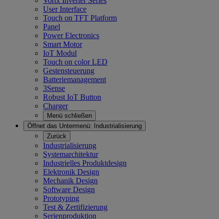
Vortx Inverter Series
User Interface
Touch on TFT Platform
Panel
Power Electronics
Smart Motor
IoT Modul
Touch on color LED
Gestensteuerung
Batteriemanagement
3Sense
Robust IoT Button
Charger
Menü schließen
Öffnet das Untermenü:
Industrialisierung
Zurück
Industrialisierung
Systemarchitektur
Industrielles Produktdesign
Elektronik Design
Mechanik Design
Software Design
Prototyping
Test & Zertifizierung
Serienproduktion