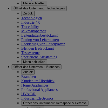
Menü schließen
Öffnet das Untermenü:
Technologien
Zurück
Technologien
Industrie 4.0
Traceability
Mikroskoparbeit
Leiterplattenbestückung
Potting von Leiterplatten
Lackierung von Leiterplatten
Blenden Bedruckung
Testsysteme
Spezifische Ausstattung
Menü schließen
Öffnet das Untermenü:
Branchen
Zurück
Branchen
Kunden im Überblick
Home Appliances
Professional Appliances
HVAC/R
Industrial Electronics
Öffnet das Untermenü:
Aerospace & Defense