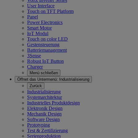
Vortx Inverter Series
User Interface
Touch on TFT Platform
Panel
Power Electronics
Smart Motor
IoT Modul
Touch on color LED
Gestensteuerung
Batteriemanagement
3Sense
Robust IoT Button
Charger
Menü schließen
Öffnet das Untermenü:
Industrialisierung
Zurück
Industrialisierung
Systemarchitektur
Industrielles Produktdesign
Elektronik Design
Mechanik Design
Software Design
Prototyping
Test & Zertifizierung
Serienproduktion