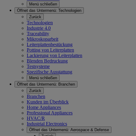
Menü schließen
Öffnet das Untermenü:
Technologien
Zurück
Technologien
Industrie 4.0
Traceability
Mikroskoparbeit
Leiterplattenbestückung
Potting von Leiterplatten
Lackierung von Leiterplatten
Blenden Bedruckung
Testsysteme
Spezifische Ausstattung
Menü schließen
Öffnet das Untermenü:
Branchen
Zurück
Branchen
Kunden im Überblick
Home Appliances
Professional Appliances
HVAC/R
Industrial Electronics
Öffnet das Untermenü:
Aerospace & Defense