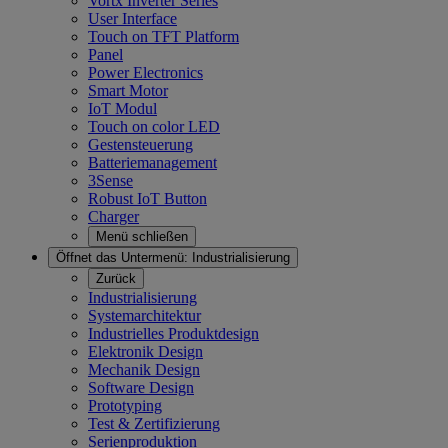
Vortx Inverter Series
User Interface
Touch on TFT Platform
Panel
Power Electronics
Smart Motor
IoT Modul
Touch on color LED
Gestensteuerung
Batteriemanagement
3Sense
Robust IoT Button
Charger
Menü schließen
Öffnet das Untermenü:
Industrialisierung
Zurück
Industrialisierung
Systemarchitektur
Industrielles Produktdesign
Elektronik Design
Mechanik Design
Software Design
Prototyping
Test & Zertifizierung
Serienproduktion