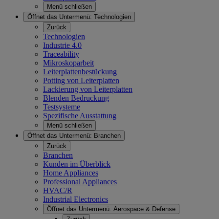
Menü schließen
Öffnet das Untermenü:
Technologien
Zurück
Technologien
Industrie 4.0
Traceability
Mikroskoparbeit
Leiterplattenbestückung
Potting von Leiterplatten
Lackierung von Leiterplatten
Blenden Bedruckung
Testsysteme
Spezifische Ausstattung
Menü schließen
Öffnet das Untermenü:
Branchen
Zurück
Branchen
Kunden im Überblick
Home Appliances
Professional Appliances
HVAC/R
Industrial Electronics
Öffnet das Untermenü:
Aerospace & Defense