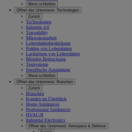
Menü schließen
Öffnet das Untermenü:
Technologien
Zurück
Technologien
Industrie 4.0
Traceability
Mikroskoparbeit
Leiterplattenbestückung
Potting von Leiterplatten
Lackierung von Leiterplatten
Blenden Bedruckung
Testsysteme
Spezifische Ausstattung
Menü schließen
Öffnet das Untermenü:
Branchen
Zurück
Branchen
Kunden im Überblick
Home Appliances
Professional Appliances
HVAC/R
Industrial Electronics
Öffnet das Untermenü:
Aerospace & Defense