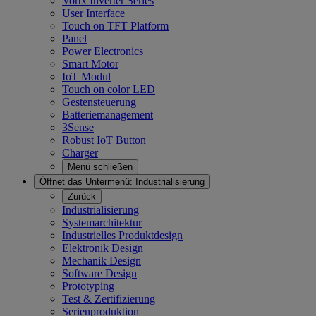
Vortx Inverter Series
User Interface
Touch on TFT Platform
Panel
Power Electronics
Smart Motor
IoT Modul
Touch on color LED
Gestensteuerung
Batteriemanagement
3Sense
Robust IoT Button
Charger
Menü schließen
Öffnet das Untermenü:
Industrialisierung
Zurück
Industrialisierung
Systemarchitektur
Industrielles Produktdesign
Elektronik Design
Mechanik Design
Software Design
Prototyping
Test & Zertifizierung
Serienproduktion