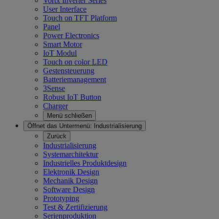
Vortx Inverter Series
User Interface
Touch on TFT Platform
Panel
Power Electronics
Smart Motor
IoT Modul
Touch on color LED
Gestensteuerung
Batteriemanagement
3Sense
Robust IoT Button
Charger
Menü schließen
Öffnet das Untermenü:
Industrialisierung
Zurück
Industrialisierung
Systemarchitektur
Industrielles Produktdesign
Elektronik Design
Mechanik Design
Software Design
Prototyping
Test & Zertifizierung
Serienproduktion