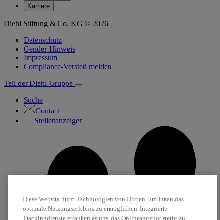
Karriere
Diehl Stiftung & Co. KG © 2026
Datenschutz
Gender-Hinweis
Impressum
Compliance-Verstoß melden
Teil der Diehl-Gruppe
Suche
Contact
Stellenanzeigen
Diese Website nutzt Technologien von Dritten, um Ihnen das
optimale Nutzungserlebnis zu ermöglichen. Integrierte
Trackingdienste erlauben es uns, das Onlineangebot stetig zu