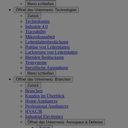
Menü schließen
Öffnet das Untermenü:
Technologien
Zurück
Technologien
Industrie 4.0
Traceability
Mikroskoparbeit
Leiterplattenbestückung
Potting von Leiterplatten
Lackierung von Leiterplatten
Blenden Bedruckung
Testsysteme
Spezifische Ausstattung
Menü schließen
Öffnet das Untermenü:
Branchen
Zurück
Branchen
Kunden im Überblick
Home Appliances
Professional Appliances
HVAC/R
Industrial Electronics
Öffnet das Untermenü:
Aerospace & Defense