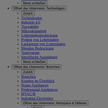
Menü schließen
Öffnet das Untermenü:
Technologien
Zurück
Technologien
Industrie 4.0
Traceability
Mikroskoparbeit
Leiterplattenbestückung
Potting von Leiterplatten
Lackierung von Leiterplatten
Blenden Bedruckung
Testsysteme
Spezifische Ausstattung
Menü schließen
Öffnet das Untermenü:
Branchen
Zurück
Branchen
Kunden im Überblick
Home Appliances
Professional Appliances
HVAC/R
Industrial Electronics
Öffnet das Untermenü:
Aerospace & Defense