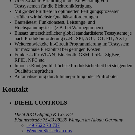
Über 30 Jahre Erfahrung in der Entwicklung von
Testsystemen für die Elektronikfertigung
Mit großer Prüftiefe in optimierten Fertigungsprozessen
erfüllen wir höchste Qualitätsanforderungen
Bauteiletest, Funktionstest, Leistungs- und
Hochspannungstests (z.B. bei Wärmepumpen)
Einsatz unterschiedlicher global standardisierte Testsysteme je
nach Produktanforderung (z.B.: SPI, AOI, ICT, FIT, AXI )
Weiterentwickelte In-Circuit Programmierung im Testsystem
für maximale Flexibilität bei geringen Kosten
Funktests für WLAN, Bluetooth, GSM, LoRa, ZigBee,
RFID, NFC etc.
Inhouse-Röntgen für höchste Produktsicherheit bei steigenden
Qualitätsansprüchen
Automatisierung durch Inlineprüfung oder Prüfroboter
Kontakt
DIEHL CONTROLS
Diehl AKO Stiftung & Co. KG
Pfannerstraße 75-83
88239 Wangen im Allgäu
Germany
+49 7522 73-737
Wenden Sie sich an uns