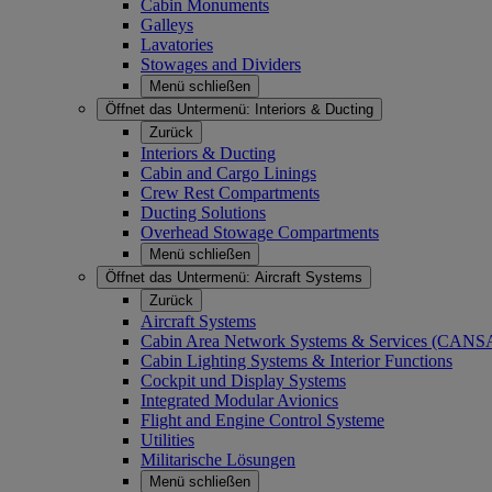
Cabin Monuments
Galleys
Lavatories
Stowages and Dividers
Menü schließen
Öffnet das Untermenü:
Interiors & Ducting
Zurück
Interiors & Ducting
Cabin and Cargo Linings
Crew Rest Compartments
Ducting Solutions
Overhead Stowage Compartments
Menü schließen
Öffnet das Untermenü:
Aircraft Systems
Zurück
Aircraft Systems
Cabin Area Network Systems & Services (CAN
Cabin Lighting Systems & Interior Functions
Cockpit und Display Systems
Integrated Modular Avionics
Flight and Engine Control Systeme
Utilities
Militarische Lösungen
Menü schließen