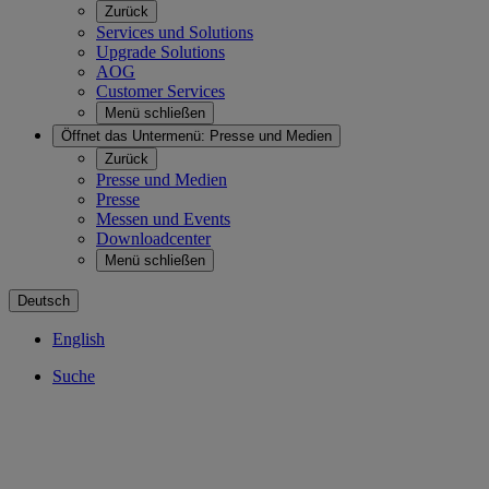
Zurück
Services und Solutions
Upgrade Solutions
AOG
Customer Services
Menü schließen
Öffnet das Untermenü:
Presse und Medien
Zurück
Presse und Medien
Presse
Messen und Events
Downloadcenter
Menü schließen
Deutsch
English
Suche