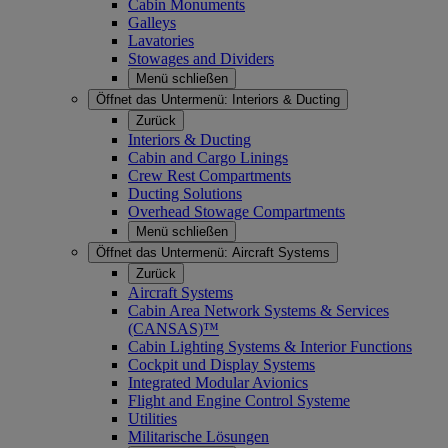
Cabin Monuments
Galleys
Lavatories
Stowages and Dividers
Menü schließen
Öffnet das Untermenü:
Interiors & Ducting
Zurück
Interiors & Ducting
Cabin and Cargo Linings
Crew Rest Compartments
Ducting Solutions
Overhead Stowage Compartments
Menü schließen
Öffnet das Untermenü:
Aircraft Systems
Zurück
Aircraft Systems
Cabin Area Network Systems & Services
(CANSAS)™
Cabin Lighting Systems & Interior Functions
Cockpit und Display Systems
Integrated Modular Avionics
Flight and Engine Control Systeme
Utilities
Militarische Lösungen