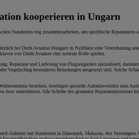
ation kooperieren in Ungarn
rischen Standorten eng zusammenarbeiten, um spezifische Reparaturen
rzlich bei Diehl Aviation Hungary in Nyírbátor eine Vereinbarung un
aven von Diehl Aviation eine zentrale Rolle spielen.
ung, Reparatur und Lieferung von Flugzeugteilen spezialisiert, darun
er Vogelschlag besonderen Belastungen ausgesetzt sind. Solche Schäden
r Wabenstruktur bestehen, benötigen spezielle Autoklavenöfen zum Aus
-how unterstützen. Alle Schritte des gesamten Reparaturprozesses kö
tzteil-Anbieter mit Standorten in Dänemark, Malaysia, den Vereinigte
und Ersatzteilhändlern maßgeschneiderte End-to-End-Lösungen und b