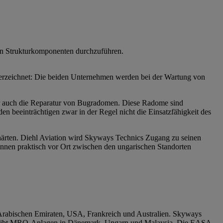
 an Strukturkomponenten durchzuführen.
terzeichnet: Die beiden Unternehmen werden bei der Wartung von
ter auch die Reparatur von Bugradomen. Diese Radome sind
 beeinträchtigen zwar in der Regel nicht die Einsatzfähigkeit des
härten. Diehl Aviation wird Skyways Technics Zugang zu seinen
nnen praktisch vor Ort zwischen den ungarischen Standorten
n Arabischen Emiraten, USA, Frankreich und Australien. Skyways
etreibt MRO-Anlagen in Dänemark, Ungarn und Malaysia. Die EASA-,