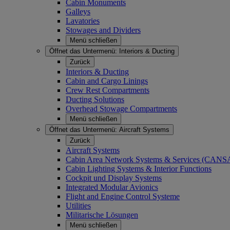
Cabin Monuments
Galleys
Lavatories
Stowages and Dividers
Menü schließen
Öffnet das Untermenü:
Interiors & Ducting
Zurück
Interiors & Ducting
Cabin and Cargo Linings
Crew Rest Compartments
Ducting Solutions
Overhead Stowage Compartments
Menü schließen
Öffnet das Untermenü:
Aircraft Systems
Zurück
Aircraft Systems
Cabin Area Network Systems & Services (CAN
Cabin Lighting Systems & Interior Functions
Cockpit und Display Systems
Integrated Modular Avionics
Flight and Engine Control Systeme
Utilities
Militarische Lösungen
Menü schließen