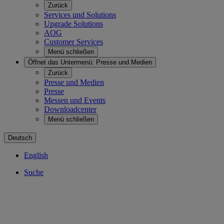
Zurück
Services und Solutions
Upgrade Solutions
AOG
Customer Services
Menü schließen
Öffnet das Untermenü:
Presse und Medien
Zurück
Presse und Medien
Presse
Messen und Events
Downloadcenter
Menü schließen
Deutsch
English
Suche