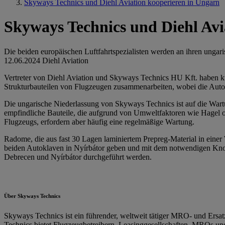
Skyways Technics und Diehl Aviation kooperieren in Ungarn
Skyways Technics und Diehl Avi
Die beiden europäischen Luftfahrtspezialisten werden an ihren unga
12.06.2024
Diehl Aviation
Vertreter von Diehl Aviation und Skyways Technics HU Kft. haben kü
Strukturbauteilen von Flugzeugen zusammenarbeiten, wobei die Autokl
Die ungarische Niederlassung von Skyways Technics ist auf die Wart
empfindliche Bauteile, die aufgrund von Umweltfaktoren wie Hagel od
Flugzeugs, erfordern aber häufig eine regelmäßige Wartung.
Radome, die aus fast 30 Lagen laminiertem Prepreg-Material in eine
beiden Autoklaven in Nyírbátor geben und mit dem notwendigen Know
Debrecen und Nyírbátor durchgeführt werden.
Über Skyways Technics
Skyways Technics ist ein führender, weltweit tätiger MRO- und Ersa
Technics bietet Flugzeugbetreibern, Leasinggesellschaften, MROs 