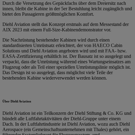
Durch die Versetzung des Gepäckfachs über dem Dreiersitz nach
innen, bleibt die Kabine in der 5er Bestuhlung leicht zugänglich und
bietet den Passagieren größtmöglichen Komfort.
Diehl Aviation stellt das Konzept erstmals auf dem Messestand der
AIX 2023 mit einem Full-Size-Kabinendemonstrator vor.
Die Nachrüstung bestehender Kabinen wird durch einen
standardisierten Umrüstsatz erleichtert, der von HAECO Cabin
Solutions und Diehl Aviation angeboten wird und mit FAA- bzw.
EASA-Zertifizierung erhältlich ist. Der Bausatz ist so ausgelegt und
verpackt, dass die Umrüstung während eines Wartungseinsatzes am
Flugzeug oder als Teil einer speziellen Umrüstungslinie möglich ist.
Das Design ist so ausgelegt, dass möglichst viele Teile der
bestehenden Kabine wiederverwendet werden können.
Über Diehl Aviation
Diehl Aviation ist ein Teilkonzern der Diehl Stiftung & Co. KG und
bündelt alle Luftfahrtaktivitäten der Diehl-Gruppe unter einem
Dach. In der Luftfahrtindustrie ist Diehl Aviation, wozu auch Diehl
Aerospace (ein Gemeinschaftsunternehmen mit Thales) gehört, ein
führender Systemlieferant für Flugzeugsystem- und