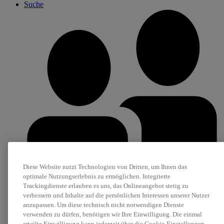
Suche
Diese Website nutzt Technologien von Dritten, um Ihnen das
optimale Nutzungserlebnis zu ermöglichen. Integrierte
Trackingdienste erlauben es uns, das Onlineangebot stetig zu
verbessern und Inhalte auf die persönlichen Interessen unserer Nutzer
anzupassen. Um diese technisch nicht notwendigen Dienste
Karriere
verwenden zu dürfen, benötigen wir Ihre Einwilligung. Die einmal
Stellenanzeigen
erteilte Einwilligung kann jederzeit über die Cookie-Einstellungen