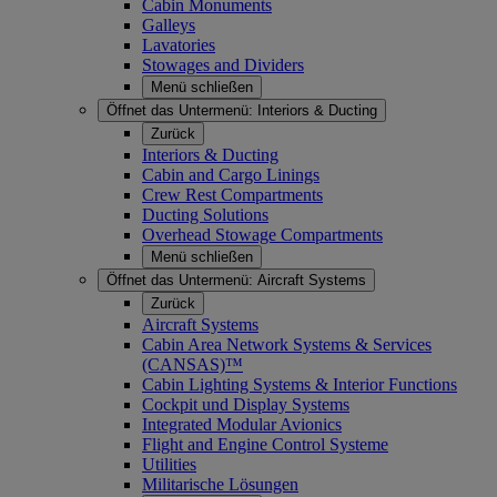
Cabin Monuments
Galleys
Lavatories
Stowages and Dividers
Menü schließen
Öffnet das Untermenü:
Interiors & Ducting
Zurück
Interiors & Ducting
Cabin and Cargo Linings
Crew Rest Compartments
Ducting Solutions
Overhead Stowage Compartments
Menü schließen
Öffnet das Untermenü:
Aircraft Systems
Zurück
Aircraft Systems
Cabin Area Network Systems & Services
(CANSAS)™
Cabin Lighting Systems & Interior Functions
Cockpit und Display Systems
Integrated Modular Avionics
Flight and Engine Control Systeme
Utilities
Militarische Lösungen