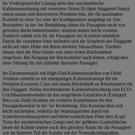
Im Vordergrund der Lösung steht eine asymmetrische
Kabinenanordnung mit versetzten Sitzen (Eclipse Staggered Seats),
einem neuen und innovativen Premium-Sitz, der für maximalen
Komfort in einer 5er oder 4er Konfiguration ausgelegt ist. Das
Besondere: In der 5er Bestuhlung sitzen die Passagiere nicht wie
gewohnt direkt hintereinander, sondern immer leicht versetzt.
Dadurch erhöht sich für die Passagiere der Komfort erheblich:
Durch die versetzten Sitze befinden sich die Schultern der Fluggäste
nicht auf einer Höhe mit ihrem direkten Sitznachbarn. Darüber
hinaus sind die Sitze hinten von einer festen Rückenlehne
eingefasst. Bei Neigung der Rückenlehne nach hinten, erfolgt dies
ohne Störung für den dahinter sitzenden Passagier.
Im Zusammenspiel mit High-End-Kabinenbauteilen von Diehl
Aviation entsteht so ein einzigartiges Kabinenkonzept für die
Premium Economy Class mit einem Höchstmaß an Reisekomfort für
den Fluggast. Neben hochmoderner Kabinenbeleuchtung und ECO-
Leichtbautrennwänden ist das vergrößerte Gepäckfach (Enlarged
Bin) von Diehl Aviation ein weiteres Kernelement für den
Passagierkomfort in der 5er Bestuhlung. Das Konzept lässt sich
leicht nachrüsten, verkürzt die Wartungszeiten durch ein
Schnellverschlusssystem und bietet zusätzlichen Platz über Kopf.
Trotz des asymmetrischen Gangs und der größeren Gepäckfächer
bietet die Kabine immer noch den gleichen Raum für die Passagiere
wie im hinteren Teil der Kabine mit der Normalkonfiguration.