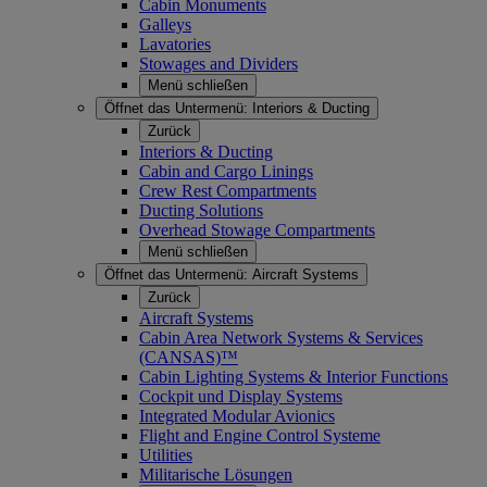
Cabin Monuments
Galleys
Lavatories
Stowages and Dividers
Menü schließen
Öffnet das Untermenü:
Interiors & Ducting
Zurück
Interiors & Ducting
Cabin and Cargo Linings
Crew Rest Compartments
Ducting Solutions
Overhead Stowage Compartments
Menü schließen
Öffnet das Untermenü:
Aircraft Systems
Zurück
Aircraft Systems
Cabin Area Network Systems & Services
(CANSAS)™
Cabin Lighting Systems & Interior Functions
Cockpit und Display Systems
Integrated Modular Avionics
Flight and Engine Control Systeme
Utilities
Militarische Lösungen