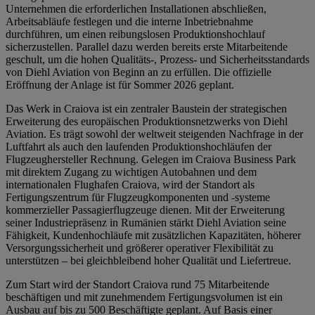
Unternehmen die erforderlichen Installationen abschließen,
Arbeitsabläufe festlegen und die interne Inbetriebnahme
durchführen, um einen reibungslosen Produktionshochlauf
sicherzustellen. Parallel dazu werden bereits erste Mitarbeitende
geschult, um die hohen Qualitäts-, Prozess- und Sicherheitsstandards
von Diehl Aviation von Beginn an zu erfüllen. Die offizielle
Eröffnung der Anlage ist für Sommer 2026 geplant.
Das Werk in Craiova ist ein zentraler Baustein der strategischen
Erweiterung des europäischen Produktionsnetzwerks von Diehl
Aviation. Es trägt sowohl der weltweit steigenden Nachfrage in der
Luftfahrt als auch den laufenden Produktionshochläufen der
Flugzeughersteller Rechnung. Gelegen im Craiova Business Park
mit direktem Zugang zu wichtigen Autobahnen und dem
internationalen Flughafen Craiova, wird der Standort als
Fertigungszentrum für Flugzeugkomponenten und -systeme
kommerzieller Passagierflugzeuge dienen. Mit der Erweiterung
seiner Industriepräsenz in Rumänien stärkt Diehl Aviation seine
Fähigkeit, Kundenhochläufe mit zusätzlichen Kapazitäten, höherer
Versorgungssicherheit und größerer operativer Flexibilität zu
unterstützen – bei gleichbleibend hoher Qualität und Liefertreue.
Zum Start wird der Standort Craiova rund 75 Mitarbeitende
beschäftigen und mit zunehmendem Fertigungsvolumen ist ein
Ausbau auf bis zu 500 Beschäftigte geplant. Auf Basis einer