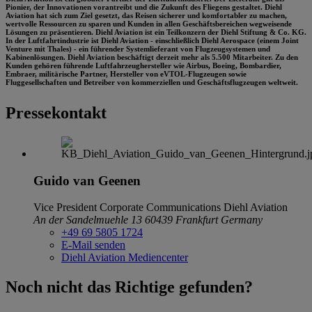
Pionier, der Innovationen vorantreibt und die Zukunft des Fliegens gestaltet. Diehl
Aviation hat sich zum Ziel gesetzt, das Reisen sicherer und komfortabler zu machen,
wertvolle Ressourcen zu sparen und Kunden in allen Geschäftsbereichen wegweisende
Lösungen zu präsentieren. Diehl Aviation ist ein Teilkonzern der Diehl Stiftung & Co. KG.
In der Luftfahrtindustrie ist Diehl Aviation - einschließlich Diehl Aerospace (einem Joint
Venture mit Thales) - ein führender Systemlieferant von Flugzeugsystemen und
Kabinenlösungen. Diehl Aviation beschäftigt derzeit mehr als 5.500 Mitarbeiter. Zu den
Kunden gehören führende Luftfahrzeughersteller wie Airbus, Boeing, Bombardier,
Embraer, militärische Partner, Hersteller von eVTOL-Flugzeugen sowie
Fluggesellschaften und Betreiber von kommerziellen und Geschäftsflugzeugen weltweit.
Pressekontakt
Guido van Geenen
Vice President Corporate Communications
Diehl Aviation
An der Sandelmuehle 13
60439 Frankfurt
Germany
+49 69 5805 1724
E-Mail senden
Diehl Aviation Mediencenter
Noch nicht das Richtige gefunden?