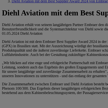
Diehl Aviation mit dem Best Supplier Award 2024 von Embrae
Diehl Aviation mit dem Best Su
Diehl Aviation erhält von seinem langjährigen Partner Embraer den die
Benutzerfreundlichkeit und die Systemarchitektur von Diehl sowie die
01.05.2024
Diehl Aviation
Diehl Aviation ist mit dem Embraer Best Supplier Award 2024 in der
(GPX) in Brasilien statt. Mit der Auszeichnung würdigt der brasilian
Produktqualität und die äußerst zuverlässige Lieferkette. Embraer sc
Luftfahrtindustrie. Auch bei der Gestaltung zukünftiger Kabinenkonz
„Wir blicken auf eine enge und erfolgreiche Partnerschaft mit Embrae
Leistung, sondern auch das Ergebnis des großen Engagements und Ein
für unsere langjährige und zuverlässige Zusammenarbeit zu erhalten",
unseren Innovationen zu unterstützen - und das entlang der gesamten
Die Zusammenarbeit zwischen Embraer und Diehl Aviation besteht berei
Phenom 100/300. Das Ergebnis dieser langjährigen erfolgreichen Bezi
bestehend aus dem Kabinenbeleuchtungssystem, der Passagierservi