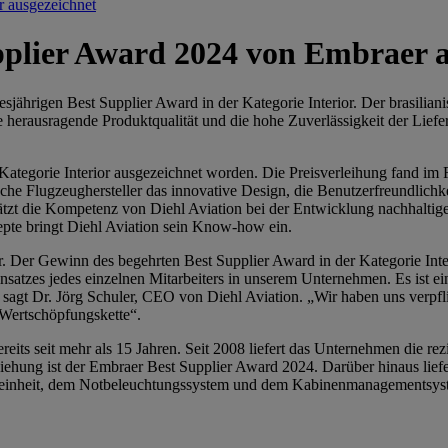
r ausgezeichnet
pplier Award 2024 von Embraer 
sjährigen Best Supplier Award in der Kategorie Interior. Der brasilian
 herausragende Produktqualität und die hohe Zuverlässigkeit der Liefer
 Kategorie Interior ausgezeichnet worden. Die Preisverleihung fand 
ische Flugzeughersteller das innovative Design, die Benutzerfreundlich
hätzt die Kompetenz von Diehl Aviation bei der Entwicklung nachhaltig
epte bringt Diehl Aviation sein Know-how ein.
r. Der Gewinn des begehrten Best Supplier Award in der Kategorie Inter
satzes jedes einzelnen Mitarbeiters in unserem Unternehmen. Es ist e
 sagt Dr. Jörg Schuler, CEO von Diehl Aviation. „Wir haben uns verpfli
 Wertschöpfungskette“.
ts seit mehr als 15 Jahren. Seit 2008 liefert das Unternehmen die rez
ehung ist der Embraer Best Supplier Award 2024. Darüber hinaus liefer
ceeinheit, dem Notbeleuchtungssystem und dem Kabinenmanagementsys