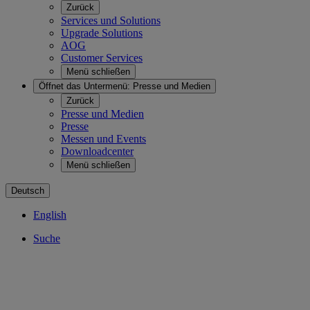
Zurück
Services und Solutions
Upgrade Solutions
AOG
Customer Services
Menü schließen
Öffnet das Untermenü:
Presse und Medien
Zurück
Presse und Medien
Presse
Messen und Events
Downloadcenter
Menü schließen
Deutsch
English
Suche