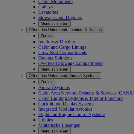
Cabin Monuments
Galleys
Lavatories
Stowages and Dividers
Menü schließen
Öffnet das Untermenü:
Interiors & Ducting
Zurück
Interiors & Ducting
Cabin and Cargo Linings
Crew Rest Compartments
Ducting Solutions
Overhead Stowage Compartments
Menü schließen
Öffnet das Untermenü:
Aircraft Systems
Zurück
Aircraft Systems
Cabin Area Network Systems & Services (CAN
Cabin Lighting Systems & Interior Functions
Cockpit und Display Systems
Integrated Modular Avionics
Flight and Engine Control Systeme
Utilities
Militarische Lösungen
Menü schließen