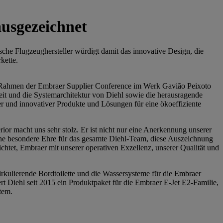
ausgezeichnet
ische Flugzeughersteller würdigt damit das innovative Design, die
kette.
im Rahmen der Embraer Supplier Conference im Werk Gavião Peixoto
keit und die Systemarchitektur von Diehl sowie die herausragende
er und innovativer Produkte und Lösungen für eine ökoeffiziente
ior macht uns sehr stolz. Er ist nicht nur eine Anerkennung unserer
ine besondere Ehre für das gesamte Diehl-Team, diese Auszeichnung
chtet, Embraer mit unserer operativen Exzellenz, unserer Qualität und
irkulierende Bordtoilette und die Wassersysteme für die Embraer
t Diehl seit 2015 ein Produktpaket für die Embraer E-Jet E2-Familie,
tem.