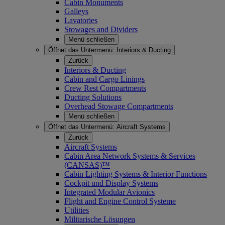
Cabin Monuments
Galleys
Lavatories
Stowages and Dividers
Menü schließen
Öffnet das Untermenü:
Interiors & Ducting
Zurück
Interiors & Ducting
Cabin and Cargo Linings
Crew Rest Compartments
Ducting Solutions
Overhead Stowage Compartments
Menü schließen
Öffnet das Untermenü:
Aircraft Systems
Zurück
Aircraft Systems
Cabin Area Network Systems & Services
(CANSAS)™
Cabin Lighting Systems & Interior Functions
Cockpit und Display Systems
Integrated Modular Avionics
Flight and Engine Control Systeme
Utilities
Militarische Lösungen