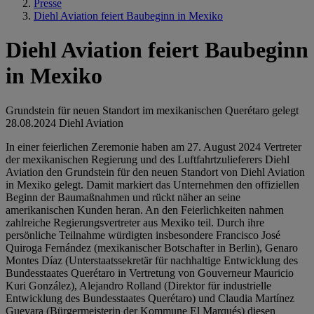
Presse
Diehl Aviation feiert Baubeginn in Mexiko
Diehl Aviation feiert Baubeginn
in Mexiko
Grundstein für neuen Standort im mexikanischen Querétaro gelegt
28.08.2024
Diehl Aviation
In einer feierlichen Zeremonie haben am 27. August 2024 Vertreter
der mexikanischen Regierung und des Luftfahrtzulieferers Diehl
Aviation den Grundstein für den neuen Standort von Diehl Aviation
in Mexiko gelegt. Damit markiert das Unternehmen den offiziellen
Beginn der Baumaßnahmen und rückt näher an seine
amerikanischen Kunden heran. An den Feierlichkeiten nahmen
zahlreiche Regierungsvertreter aus Mexiko teil. Durch ihre
persönliche Teilnahme würdigten insbesondere Francisco José
Quiroga Fernández (mexikanischer Botschafter in Berlin), Genaro
Montes Díaz (Unterstaatssekretär für nachhaltige Entwicklung des
Bundesstaates Querétaro in Vertretung von Gouverneur Mauricio
Kuri González), Alejandro Rolland (Direktor für industrielle
Entwicklung des Bundesstaates Querétaro) und Claudia Martínez
Guevara (Bürgermeisterin der Kommune El Marqués) diesen