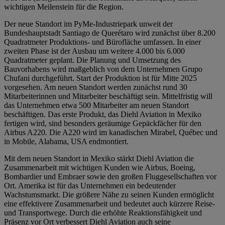
wichtigen Meilenstein für die Region.
Der neue Standort im PyMe-Industriepark unweit der
Bundeshauptstadt Santiago de Querétaro wird zunächst über 8.200
Quadratmeter Produktions- und Bürofläche umfassen. In einer
zweiten Phase ist der Ausbau um weitere 4.000 bis 6.000
Quadratmeter geplant. Die Planung und Umsetzung des
Bauvorhabens wird maßgeblich von dem Unternehmen Grupo
Chufani durchgeführt. Start der Produktion ist für Mitte 2025
vorgesehen. Am neuen Standort werden zunächst rund 30
Mitarbeiterinnen und Mitarbeiter beschäftigt sein. Mittelfristig will
das Unternehmen etwa 500 Mitarbeiter am neuen Standort
beschäftigen. Das erste Produkt, das Diehl Aviation in Mexiko
fertigen wird, sind besonders geräumige Gepäckfächer für den
Airbus A220. Die A220 wird im kanadischen Mirabel, Québec und
in Mobile, Alabama, USA endmontiert.
Mit dem neuen Standort in Mexiko stärkt Diehl Aviation die
Zusammenarbeit mit wichtigen Kunden wie Airbus, Boeing,
Bombardier und Embraer sowie den großen Fluggesellschaften vor
Ort. Amerika ist für das Unternehmen ein bedeutender
Wachstumsmarkt. Die größere Nähe zu seinen Kunden ermöglicht
eine effektivere Zusammenarbeit und bedeutet auch kürzere Reise-
und Transportwege. Durch die erhöhte Reaktionsfähigkeit und
Präsenz vor Ort verbessert Diehl Aviation auch seine