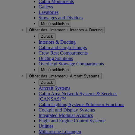
Cabin Monuments
Galleys
Lavatories
Stowages and Dividers
Menü schließen
Öffnet das Untermenü:
Interiors & Ducting
Zurück
Interiors & Ducting
Cabin and Cargo Linings
Crew Rest Compartments
Ducting Solutions
Overhead Stowage Compartments
Menü schließen
Öffnet das Untermenü:
Aircraft Systems
Zurück
Aircraft Systems
Cabin Area Network Systems & Services
(CANSAS)™
Cabin Lighting Systems & Interior Functions
Cockpit und Display Systems
Integrated Modular Avionics
Flight and Engine Control Systeme
Utilities
Militarische Lösungen