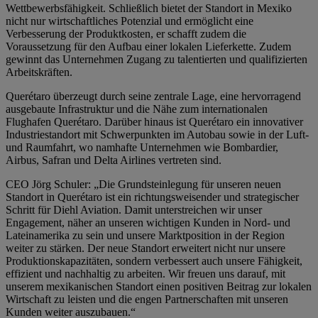
Wettbewerbsfähigkeit. Schließlich bietet der Standort in Mexiko
nicht nur wirtschaftliches Potenzial und ermöglicht eine
Verbesserung der Produktkosten, er schafft zudem die
Voraussetzung für den Aufbau einer lokalen Lieferkette. Zudem
gewinnt das Unternehmen Zugang zu talentierten und qualifizierten
Arbeitskräften.
Querétaro überzeugt durch seine zentrale Lage, eine hervorragend
ausgebaute Infrastruktur und die Nähe zum internationalen
Flughafen Querétaro. Darüber hinaus ist Querétaro ein innovativer
Industriestandort mit Schwerpunkten im Autobau sowie in der Luft-
und Raumfahrt, wo namhafte Unternehmen wie Bombardier,
Airbus, Safran und Delta Airlines vertreten sind.
CEO Jörg Schuler: „Die Grundsteinlegung für unseren neuen
Standort in Querétaro ist ein richtungsweisender und strategischer
Schritt für Diehl Aviation. Damit unterstreichen wir unser
Engagement, näher an unseren wichtigen Kunden in Nord- und
Lateinamerika zu sein und unsere Marktposition in der Region
weiter zu stärken. Der neue Standort erweitert nicht nur unsere
Produktionskapazitäten, sondern verbessert auch unsere Fähigkeit,
effizient und nachhaltig zu arbeiten. Wir freuen uns darauf, mit
unserem mexikanischen Standort einen positiven Beitrag zur lokalen
Wirtschaft zu leisten und die engen Partnerschaften mit unseren
Kunden weiter auszubauen.“