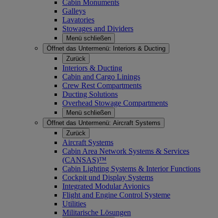
Cabin Monuments
Galleys
Lavatories
Stowages and Dividers
Menü schließen
Öffnet das Untermenü:
Interiors & Ducting
Zurück
Interiors & Ducting
Cabin and Cargo Linings
Crew Rest Compartments
Ducting Solutions
Overhead Stowage Compartments
Menü schließen
Öffnet das Untermenü:
Aircraft Systems
Zurück
Aircraft Systems
Cabin Area Network Systems & Services
(CANSAS)™
Cabin Lighting Systems & Interior Functions
Cockpit und Display Systems
Integrated Modular Avionics
Flight and Engine Control Systeme
Utilities
Militarische Lösungen