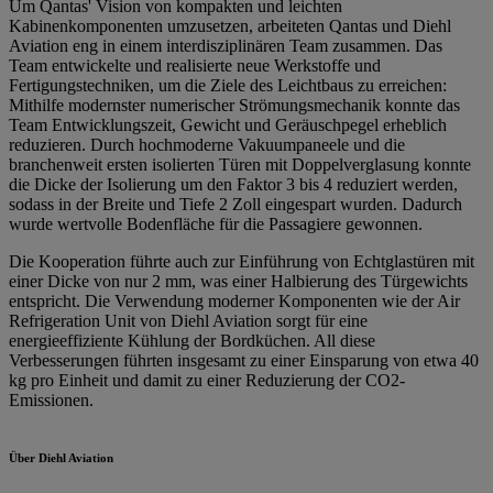
Um Qantas' Vision von kompakten und leichten
Kabinenkomponenten umzusetzen, arbeiteten Qantas und Diehl
Aviation eng in einem interdisziplinären Team zusammen. Das
Team entwickelte und realisierte neue Werkstoffe und
Fertigungstechniken, um die Ziele des Leichtbaus zu erreichen:
Mithilfe modernster numerischer Strömungsmechanik konnte das
Team Entwicklungszeit, Gewicht und Geräuschpegel erheblich
reduzieren. Durch hochmoderne Vakuumpaneele und die
branchenweit ersten isolierten Türen mit Doppelverglasung konnte
die Dicke der Isolierung um den Faktor 3 bis 4 reduziert werden,
sodass in der Breite und Tiefe 2 Zoll eingespart wurden. Dadurch
wurde wertvolle Bodenfläche für die Passagiere gewonnen.
Die Kooperation führte auch zur Einführung von Echtglastüren mit
einer Dicke von nur 2 mm, was einer Halbierung des Türgewichts
entspricht. Die Verwendung moderner Komponenten wie der Air
Refrigeration Unit von Diehl Aviation sorgt für eine
energieeffiziente Kühlung der Bordküchen. All diese
Verbesserungen führten insgesamt zu einer Einsparung von etwa 40
kg pro Einheit und damit zu einer Reduzierung der CO2-
Emissionen.
Über Diehl Aviation