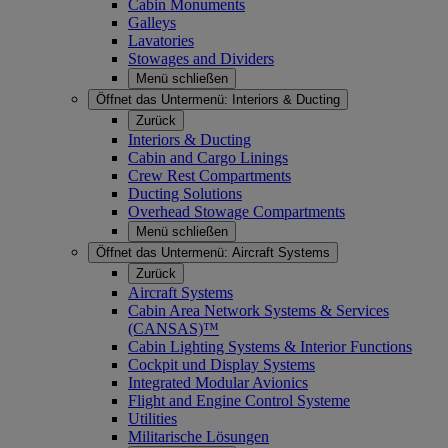
Cabin Monuments
Galleys
Lavatories
Stowages and Dividers
Menü schließen
Öffnet das Untermenü:
Interiors & Ducting
Zurück
Interiors & Ducting
Cabin and Cargo Linings
Crew Rest Compartments
Ducting Solutions
Overhead Stowage Compartments
Menü schließen
Öffnet das Untermenü:
Aircraft Systems
Zurück
Aircraft Systems
Cabin Area Network Systems & Services
(CANSAS)™
Cabin Lighting Systems & Interior Functions
Cockpit und Display Systems
Integrated Modular Avionics
Flight and Engine Control Systeme
Utilities
Militarische Lösungen