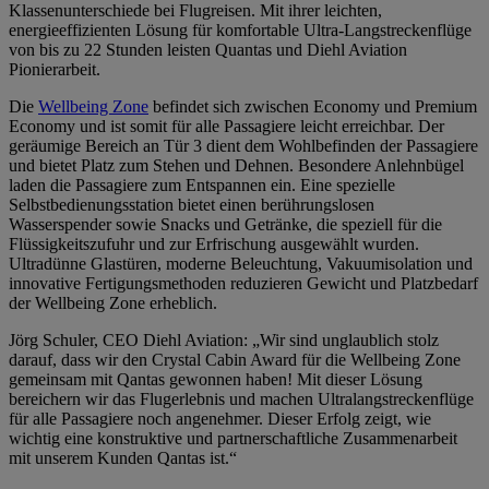
Klassenunterschiede bei Flugreisen. Mit ihrer leichten,
energieeffizienten Lösung für komfortable Ultra-Langstreckenflüge
von bis zu 22 Stunden leisten Quantas und Diehl Aviation
Pionierarbeit.
Die
Wellbeing Zone
befindet sich zwischen Economy und Premium
Economy und ist somit für alle Passagiere leicht erreichbar. Der
geräumige Bereich an Tür 3 dient dem Wohlbefinden der Passagiere
und bietet Platz zum Stehen und Dehnen. Besondere Anlehnbügel
laden die Passagiere zum Entspannen ein. Eine spezielle
Selbstbedienungsstation bietet einen berührungslosen
Wasserspender sowie Snacks und Getränke, die speziell für die
Flüssigkeitszufuhr und zur Erfrischung ausgewählt wurden.
Ultradünne Glastüren, moderne Beleuchtung, Vakuumisolation und
innovative Fertigungsmethoden reduzieren Gewicht und Platzbedarf
der Wellbeing Zone erheblich.
Jörg Schuler, CEO Diehl Aviation: „Wir sind unglaublich stolz
darauf, dass wir den Crystal Cabin Award für die Wellbeing Zone
gemeinsam mit Qantas gewonnen haben! Mit dieser Lösung
bereichern wir das Flugerlebnis und machen Ultralangstreckenflüge
für alle Passagiere noch angenehmer. Dieser Erfolg zeigt, wie
wichtig eine konstruktive und partnerschaftliche Zusammenarbeit
mit unserem Kunden Qantas ist.“