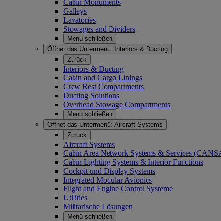
Cabin Monuments
Galleys
Lavatories
Stowages and Dividers
Menü schließen
Öffnet das Untermenü:
Interiors & Ducting
Zurück
Interiors & Ducting
Cabin and Cargo Linings
Crew Rest Compartments
Ducting Solutions
Overhead Stowage Compartments
Menü schließen
Öffnet das Untermenü:
Aircraft Systems
Zurück
Aircraft Systems
Cabin Area Network Systems & Services (CAN
Cabin Lighting Systems & Interior Functions
Cockpit und Display Systems
Integrated Modular Avionics
Flight and Engine Control Systeme
Utilities
Militarische Lösungen
Menü schließen