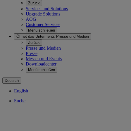
Zurück
Services und Solutions
Upgrade Solutions
AOG
Customer Services
Menü schließen
Öffnet das Untermenü:
Presse und Medien
Zurück
Presse und Medien
Presse
Messen und Events
Downloadcenter
Menü schließen
Deutsch
English
Suche