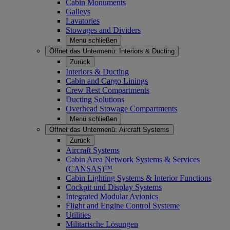
Cabin Monuments
Galleys
Lavatories
Stowages and Dividers
Menü schließen
Öffnet das Untermenü:
Interiors & Ducting
Zurück
Interiors & Ducting
Cabin and Cargo Linings
Crew Rest Compartments
Ducting Solutions
Overhead Stowage Compartments
Menü schließen
Öffnet das Untermenü:
Aircraft Systems
Zurück
Aircraft Systems
Cabin Area Network Systems & Services
(CANSAS)™
Cabin Lighting Systems & Interior Functions
Cockpit und Display Systems
Integrated Modular Avionics
Flight and Engine Control Systeme
Utilities
Militarische Lösungen