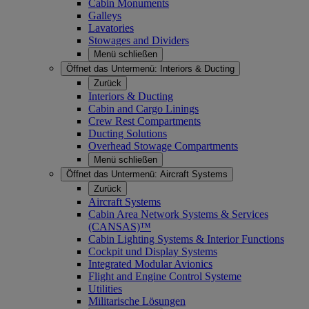
Cabin Monuments
Galleys
Lavatories
Stowages and Dividers
Menü schließen
Öffnet das Untermenü:
Interiors & Ducting
Zurück
Interiors & Ducting
Cabin and Cargo Linings
Crew Rest Compartments
Ducting Solutions
Overhead Stowage Compartments
Menü schließen
Öffnet das Untermenü:
Aircraft Systems
Zurück
Aircraft Systems
Cabin Area Network Systems & Services
(CANSAS)™
Cabin Lighting Systems & Interior Functions
Cockpit und Display Systems
Integrated Modular Avionics
Flight and Engine Control Systeme
Utilities
Militarische Lösungen