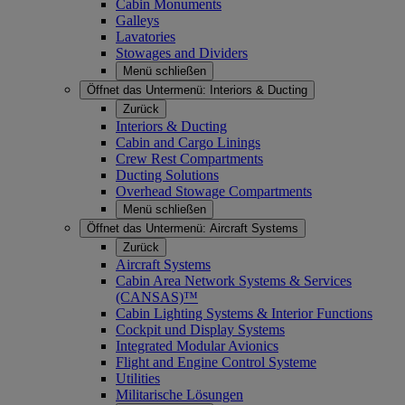
Cabin Monuments
Galleys
Lavatories
Stowages and Dividers
Menü schließen
Öffnet das Untermenü:
Interiors & Ducting
Zurück
Interiors & Ducting
Cabin and Cargo Linings
Crew Rest Compartments
Ducting Solutions
Overhead Stowage Compartments
Menü schließen
Öffnet das Untermenü:
Aircraft Systems
Zurück
Aircraft Systems
Cabin Area Network Systems & Services
(CANSAS)™
Cabin Lighting Systems & Interior Functions
Cockpit und Display Systems
Integrated Modular Avionics
Flight and Engine Control Systeme
Utilities
Militarische Lösungen