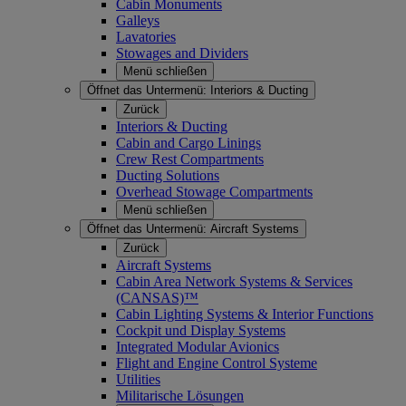
Cabin Monuments
Galleys
Lavatories
Stowages and Dividers
Menü schließen
Öffnet das Untermenü:
Interiors & Ducting
Zurück
Interiors & Ducting
Cabin and Cargo Linings
Crew Rest Compartments
Ducting Solutions
Overhead Stowage Compartments
Menü schließen
Öffnet das Untermenü:
Aircraft Systems
Zurück
Aircraft Systems
Cabin Area Network Systems & Services
(CANSAS)™
Cabin Lighting Systems & Interior Functions
Cockpit und Display Systems
Integrated Modular Avionics
Flight and Engine Control Systeme
Utilities
Militarische Lösungen