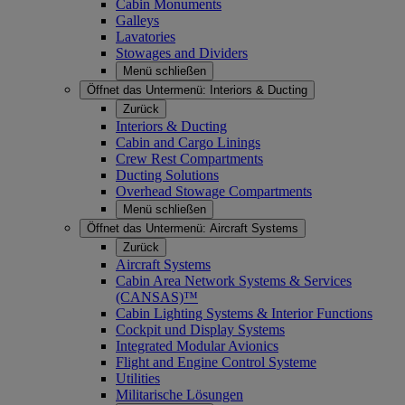
Cabin Monuments
Galleys
Lavatories
Stowages and Dividers
Menü schließen
Öffnet das Untermenü:
Interiors & Ducting
Zurück
Interiors & Ducting
Cabin and Cargo Linings
Crew Rest Compartments
Ducting Solutions
Overhead Stowage Compartments
Menü schließen
Öffnet das Untermenü:
Aircraft Systems
Zurück
Aircraft Systems
Cabin Area Network Systems & Services
(CANSAS)™
Cabin Lighting Systems & Interior Functions
Cockpit und Display Systems
Integrated Modular Avionics
Flight and Engine Control Systeme
Utilities
Militarische Lösungen