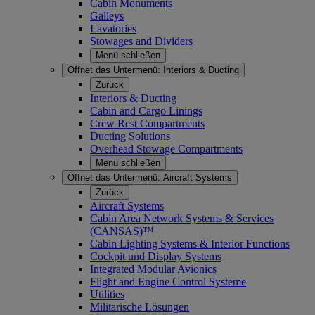
Cabin Monuments
Galleys
Lavatories
Stowages and Dividers
Menü schließen
Öffnet das Untermenü:
Interiors & Ducting
Zurück
Interiors & Ducting
Cabin and Cargo Linings
Crew Rest Compartments
Ducting Solutions
Overhead Stowage Compartments
Menü schließen
Öffnet das Untermenü:
Aircraft Systems
Zurück
Aircraft Systems
Cabin Area Network Systems & Services
(CANSAS)™
Cabin Lighting Systems & Interior Functions
Cockpit und Display Systems
Integrated Modular Avionics
Flight and Engine Control Systeme
Utilities
Militarische Lösungen