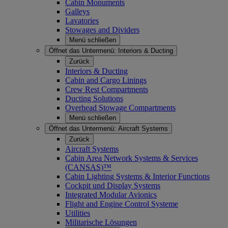
Cabin Monuments
Galleys
Lavatories
Stowages and Dividers
Menü schließen
Öffnet das Untermenü:
Interiors & Ducting
Zurück
Interiors & Ducting
Cabin and Cargo Linings
Crew Rest Compartments
Ducting Solutions
Overhead Stowage Compartments
Menü schließen
Öffnet das Untermenü:
Aircraft Systems
Zurück
Aircraft Systems
Cabin Area Network Systems & Services
(CANSAS)™
Cabin Lighting Systems & Interior Functions
Cockpit und Display Systems
Integrated Modular Avionics
Flight and Engine Control Systeme
Utilities
Militarische Lösungen