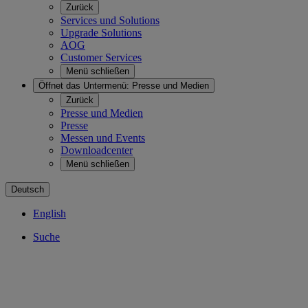
Zurück
Services und Solutions
Upgrade Solutions
AOG
Customer Services
Menü schließen
Öffnet das Untermenü:
Presse und Medien
Zurück
Presse und Medien
Presse
Messen und Events
Downloadcenter
Menü schließen
Deutsch
English
Suche