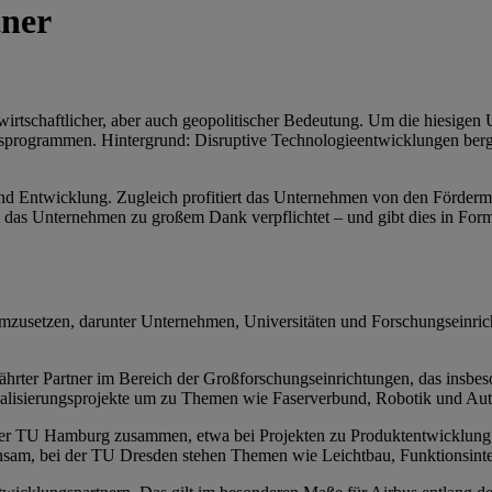
tner
swirtschaftlicher, aber auch geopolitischer Bedeutung. Um die hiesig
gsprogrammen. Hintergrund: Disruptive Technologieentwicklungen berge
 und Entwicklung. Zugleich profitiert das Unternehmen von den Fördermi
das Unternehmen zu großem Dank verpflichtet – und gibt dies in For
umzusetzen, darunter Unternehmen, Universitäten und Forschungseinr
ährter Partner im Bereich der Großforschungseinrichtungen, das insb
strialisierungsprojekte um zu Themen wie Faserverbund, Robotik und Au
t der TU Hamburg zusammen, etwa bei Projekten zu Produktentwicklung
sam, bei der TU Dresden stehen Themen wie Leichtbau, Funktionsinte