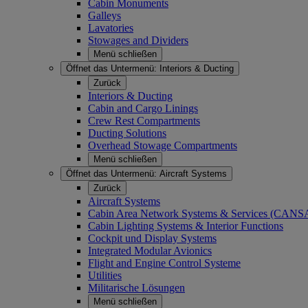
Cabin Monuments
Galleys
Lavatories
Stowages and Dividers
Menü schließen
Öffnet das Untermenü:
Interiors & Ducting
Zurück
Interiors & Ducting
Cabin and Cargo Linings
Crew Rest Compartments
Ducting Solutions
Overhead Stowage Compartments
Menü schließen
Öffnet das Untermenü:
Aircraft Systems
Zurück
Aircraft Systems
Cabin Area Network Systems & Services (CAN
Cabin Lighting Systems & Interior Functions
Cockpit und Display Systems
Integrated Modular Avionics
Flight and Engine Control Systeme
Utilities
Militarische Lösungen
Menü schließen