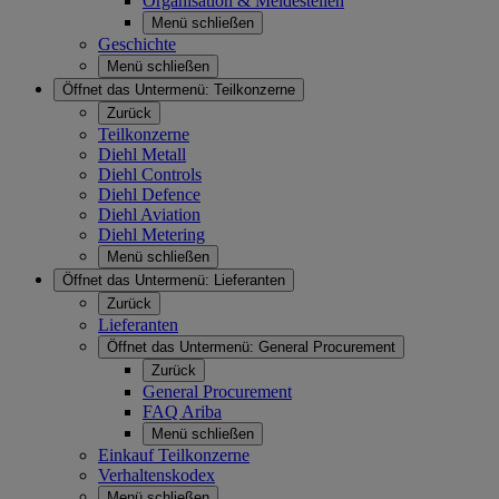
Organisation & Meldestellen
Menü schließen
Geschichte
Menü schließen
Öffnet das Untermenü:
Teilkonzerne
Zurück
Teilkonzerne
Diehl Metall
Diehl Controls
Diehl Defence
Diehl Aviation
Diehl Metering
Menü schließen
Öffnet das Untermenü:
Lieferanten
Zurück
Lieferanten
Öffnet das Untermenü:
General Procurement
Zurück
General Procurement
FAQ Ariba
Menü schließen
Einkauf Teilkonzerne
Verhaltenskodex
Menü schließen