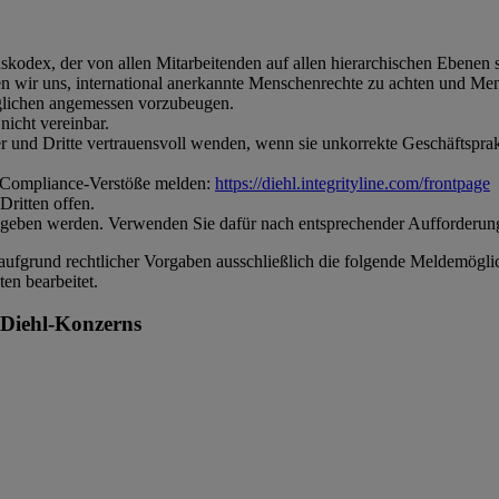
skodex, der von allen Mitarbeitenden auf allen hierarchischen Ebenen 
en wir uns, international anerkannte Menschenrechte zu achten und 
glichen angemessen vorzubeugen.
nicht vereinbar.
r und Dritte vertrauensvoll wenden, wenn sie unkorrekte Geschäftspr
r Compliance-Verstöße melden:
https://diehl.integrityline.com/frontpage
Dritten offen.
gegeben werden. Verwenden Sie dafür nach entsprechender Aufforder
 aufgrund rechtlicher Vorgaben ausschließlich die folgende Meldemögli
en bearbeitet.
 Diehl-Konzerns