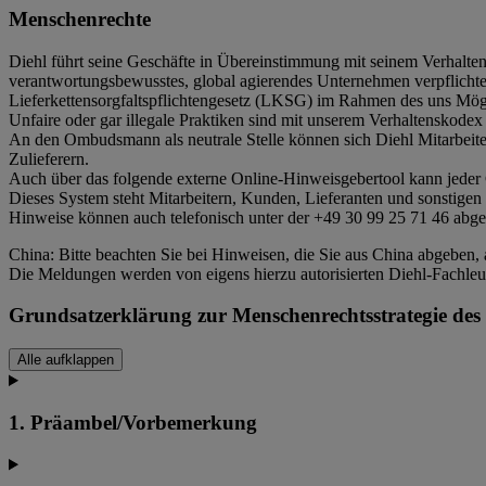
Menschenrechte
Diehl führt seine Geschäfte in Übereinstimmung mit seinem Verhalten
verantwortungsbewusstes, global agierendes Unternehmen verpflicht
Lieferkettensorgfaltspflichtengesetz (LKSG) im Rahmen des uns Mö
Unfaire oder gar illegale Praktiken sind mit unserem Verhaltenskodex 
An den Ombudsmann als neutrale Stelle können sich Diehl Mitarbeite
Zulieferern.
Auch über das folgende externe Online-Hinweisgebertool kann jede
Dieses System steht Mitarbeitern, Kunden, Lieferanten und sonstigen 
Hinweise können auch telefonisch unter der +49 30 99 25 71 46 ab
China: Bitte beachten Sie bei Hinweisen, die Sie aus China abgeben,
Die Meldungen werden von eigens hierzu autorisierten Diehl-Fachleut
Grundsatzerklärung zur Menschenrechtsstrategie des
Alle aufklappen
1. Präambel/Vorbemerkung