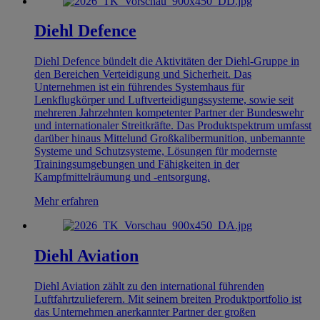
Diehl Defence
Diehl Defence bündelt die Aktivitäten der Diehl-Gruppe in
den Bereichen Verteidigung und Sicherheit. Das
Unternehmen ist ein führendes Systemhaus für
Lenkflugkörper und Luftverteidigungssysteme, sowie seit
mehreren Jahrzehnten kompetenter Partner der Bundeswehr
und internationaler Streitkräfte. Das Produktspektrum umfasst
darüber hinaus Mittelund Großkalibermunition, unbemannte
Systeme und Schutzsysteme, Lösungen für modernste
Trainingsumgebungen und Fähigkeiten in der
Kampfmittelräumung und -entsorgung.
Mehr erfahren
Diehl Aviation
Diehl Aviation zählt zu den international führenden
Luftfahrtzulieferern. Mit seinem breiten Produktportfolio ist
das Unternehmen anerkannter Partner der großen