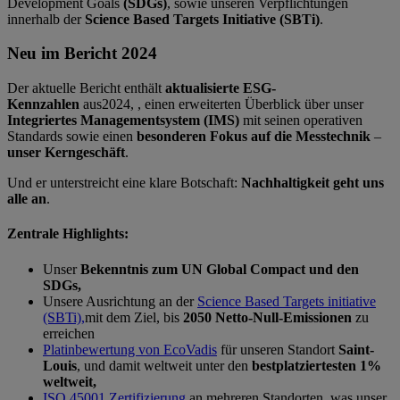
Development Goals
(SDGs)
, sowie unseren Verpflichtungen
innerhalb der
Science Based Targets Initiative (SBTi)
.
Neu im Bericht 2024
Der aktuelle Bericht enthält
aktualisierte ESG-
Kennzahlen
aus2024, , einen erweiterten Überblick über unser
Integriertes Managementsystem (IMS)
mit seinen operativen
Standards sowie einen
besonderen Fokus auf die Messtechnik
–
unser Kerngeschäft
.
Und er unterstreicht eine klare Botschaft:
Nachhaltigkeit geht uns
alle an
.
Zentrale Highlights:
Unser
Bekenntnis zum UN Global Compact und den
SDGs,
Unsere Ausrichtung an der
Science Based Targets initiative
(SBTi),
mit dem Ziel, bis
2050 Netto-Null-Emissionen
zu
erreichen
Platinbewertung von EcoVadis
für unseren Standort
Saint-
Louis
, und damit weltweit unter den
bestplatziertesten 1%
weltweit,
ISO 45001 Zertifizierung
an mehreren Standorten, was unser