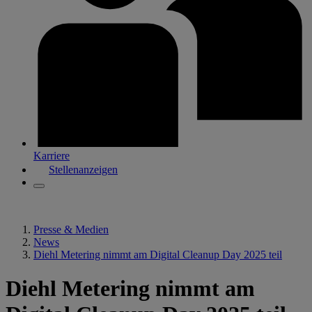
Karriere
Stellenanzeigen
Presse & Medien
News
Diehl Metering nimmt am Digital Cleanup Day 2025 teil
Diehl Metering nimmt am