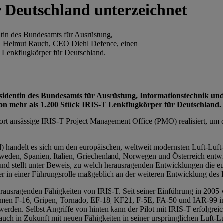
 Deutschland unterzeichnet
in des Bundesamts für Ausrüstung,
 Helmut Rauch, CEO Diehl Defence, einen
 Lenkflugkörper für Deutschland.
sidentin des Bundesamts für Ausrüstung, Informationstechnik
on mehr als 1.200 Stück IRIS-T Lenkflugkörper für Deutschland.
t ansässige IRIS-T Project Management Office (PMO) realisiert, um d
) handelt es sich um den europäischen, weltweit modernsten Luft-Luft
eden, Spanien, Italien, Griechenland, Norwegen und Österreich entwick
nd stellt unter Beweis, zu welch herausragenden Entwicklungen die eur
r in einer Führungsrolle maßgeblich an der weiteren Entwicklung des Le
erausragenden Fähigkeiten von IRIS-T. Seit seiner Einführung in 2005 
formen F-16, Gripen, Tornado, EF-18, KF21, F-5E, FA-50 und IAR-99 
erden. Selbst Angriffe von hinten kann der Pilot mit IRIS-T erfolgre
auch in Zukunft mit neuen Fähigkeiten in seiner ursprünglichen Luft-Lu