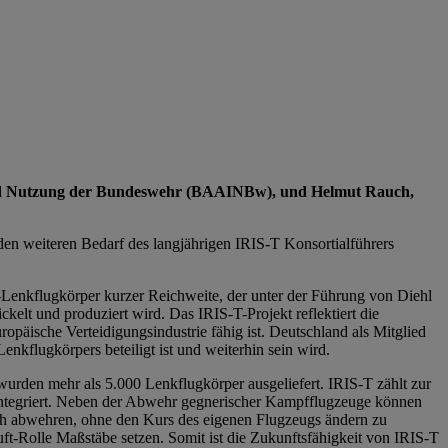
 und Nutzung der Bundeswehr (BAAINBw), und Helmut Rauch,
en weiteren Bedarf des langjährigen IRIS-T Konsortialführers
-Lenkflugkörper kurzer Reichweite, der unter der Führung von Diehl
elt und produziert wird. Das IRIS-T-Projekt reflektiert die
opäische Verteidigungsindustrie fähig ist. Deutschland als Mitglied
nkflugkörpers beteiligt ist und weiterhin sein wird.
wurden mehr als 5.000 Lenkflugkörper ausgeliefert. IRIS-T zählt zur
integriert. Neben der Abwehr gegnerischer Kampfflugzeuge können
ich abwehren, ohne den Kurs des eigenen Flugzeugs ändern zu
ft-Rolle Maßstäbe setzen. Somit ist die Zukunftsfähigkeit von IRIS-T