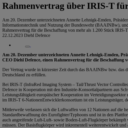
Rahmenvertrag über IRIS-T für
Am 20. Dezember unterzeichneten Annette Lehnigk-Emden, Präsident
Informationstechnik und Nutzung der Bundeswehr (BAAINBw), und
Rahmenvertrag für die Beschaffung von mehr als 1.200 Stück IRIS-T
22.12.2023
Diehl Defence
Am 20. Dezember unterzeichneten Annette Lehnigk-Emden, Prä
CEO Diehl Defence, einen Rahmenvertrag für die Beschaffung v
Der Vertrag wurde in kürzester Zeit durch das BAAINBw bzw. das dor
Deutschland zu erfüllen.
Bei IRIS-T (InfraRed Imaging System – Tail/Thrust Vector Controlled
Defence in Kooperation mit den Industrie-Konsortialpartnern aus Schw
Leistungsfähigkeit europäischer Kooperation im Verteidigungssektor u
im IRIS-T 6-NationenEntwicklerkonsortium ist ein Leistungsträger, de
Mittlerweile verlassen sich die Luftwaffen von 12 Nationen auf die h
Standardbewaffnung des Eurofighter/Typhoons und ist in den Platt
auch angreifende Luft-Luft- sowie Boden-Luft-Flugkörper bekämpft w
müssen. Der Basisflugkörper wird inkrementell weiterentwickelt und 