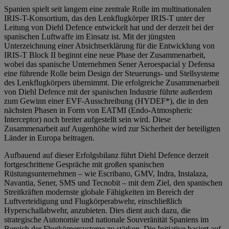
Spanien spielt seit langem eine zentrale Rolle im multinationalen
IRIS-T-Konsortium, das den Lenkflugkörper IRIS-T unter der
Leitung von Diehl Defence entwickelt hat und der derzeit bei der
spanischen Luftwaffe im Einsatz ist. Mit der jüngsten
Unterzeichnung einer Absichtserklärung für die Entwicklung von
IRIS-T Block II beginnt eine neue Phase der Zusammenarbeit,
wobei das spanische Unternehmen Sener Aeroespacial y Defensa
eine führende Rolle beim Design der Steuerungs- und Stellsysteme
des Lenkflugkörpers übernimmt. Die erfolgreiche Zusammenarbeit
von Diehl Defence mit der spanischen Industrie führte außerdem
zum Gewinn einer EVF-Ausschreibung (HYDEF*), die in den
nächsten Phasen in Form von EATMI (Endo-Atmospheric
Interceptor) noch breiter aufgestellt sein wird. Diese
Zusammenarbeit auf Augenhöhe wird zur Sicherheit der beteiligten
Länder in Europa beitragen.
Aufbauend auf dieser Erfolgsbilanz führt Diehl Defence derzeit
fortgeschrittene Gespräche mit großen spanischen
Rüstungsunternehmen – wie Escribano, GMV, Indra, Instalaza,
Navantia, Sener, SMS und Tecnobit – mit dem Ziel, den spanischen
Streitkräften modernste globale Fähigkeiten im Bereich der
Luftverteidigung und Flugkörperabwehr, einschließlich
Hyperschallabwehr, anzubieten. Dies dient auch dazu, die
strategische Autonomie und nationale Souveränität Spaniens im
Bereich der Flugkörpersysteme zu stärken. Die Initiative basiert auf