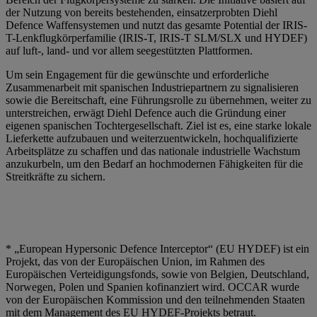
der Nutzung von bereits bestehenden, einsatzerprobten Diehl
Defence Waffensystemen und nutzt das gesamte Potential der IRIS-
T-Lenkflugkörperfamilie (IRIS-T, IRIS-T SLM/SLX und HYDEF)
auf luft-, land- und vor allem seegestützten Plattformen.
Um sein Engagement für die gewünschte und erforderliche
Zusammenarbeit mit spanischen Industriepartnern zu signalisieren
sowie die Bereitschaft, eine Führungsrolle zu übernehmen, weiter zu
unterstreichen, erwägt Diehl Defence auch die Gründung einer
eigenen spanischen Tochtergesellschaft. Ziel ist es, eine starke lokale
Lieferkette aufzubauen und weiterzuentwickeln, hochqualifizierte
Arbeitsplätze zu schaffen und das nationale industrielle Wachstum
anzukurbeln, um den Bedarf an hochmodernen Fähigkeiten für die
Streitkräfte zu sichern.
* „European Hypersonic Defence Interceptor“ (EU HYDEF) ist ein
Projekt, das von der Europäischen Union, im Rahmen des
Europäischen Verteidigungsfonds, sowie von Belgien, Deutschland,
Norwegen, Polen und Spanien kofinanziert wird. OCCAR wurde
von der Europäischen Kommission und den teilnehmenden Staaten
mit dem Management des EU HYDEF-Projekts betraut.