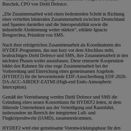
Buschek, CPO von Diehl Defence.
„Die Zusammenarbeit wird einen bedeutenden Schritt in Richtung
einer vertieften bilateralen Zusammenarbeit zwischen Deutschland
und Spanien darstellen und die Interoperabilität sowie die
industrielle Abstimmung weiter stärken“, erklärte Ignacio
Bengoechea, Präsident von SMS.
Nach ihrer erfolgreichen Zusammenarbeit als Koordinatoren des
HYDEF-Programms, das nun kurz vor dem Abschluss steht,
beabsichtigen Diehl Defence und SMS, ihre Zusammenarbeit in den
nächsten Phasen weiter auszubauen. Diese erneuerte Kooperation
bildet den Rahmen für eine enge Zusammenarbeit bei der
Vorbereitung und Einreichung eines gemeinsamen Angebots
(HYDEF2) für die bevorstehende EDF-Ausschreibung EDF-2026-
DA-ACC-AIRDEF-EATMI (High-end Endo-Atmospheric
Interception).
Gemäß der Vereinbarung werden Diehl Defence und SMS die
Gründung eines neuen Konsortiums für HYDEF2 leiten, in dem
führende Unternehmen aus der Verteidigung und Raumfahrt,
insbesondere im Bereich der integrierten Luft- und
Flugkörperabwehr (IAMD), zusammenkommen.
HYDEF2 wird eine gemeinsame Vorentwicklungsphase für den