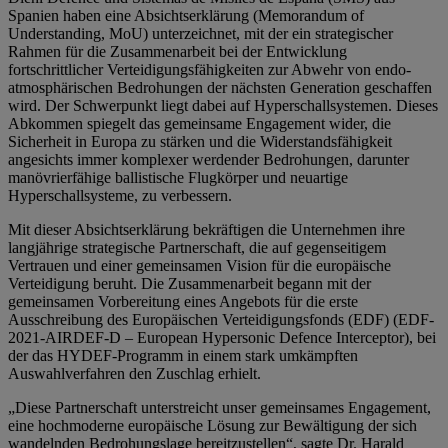
Spanien haben eine Absichtserklärung (Memorandum of
Understanding, MoU) unterzeichnet, mit der ein strategischer
Rahmen für die Zusammenarbeit bei der Entwicklung
fortschrittlicher Verteidigungsfähigkeiten zur Abwehr von endo-
atmosphärischen Bedrohungen der nächsten Generation geschaffen
wird. Der Schwerpunkt liegt dabei auf Hyperschallsystemen. Dieses
Abkommen spiegelt das gemeinsame Engagement wider, die
Sicherheit in Europa zu stärken und die Widerstandsfähigkeit
angesichts immer komplexer werdender Bedrohungen, darunter
manövrierfähige ballistische Flugkörper und neuartige
Hyperschallsysteme, zu verbessern.
Mit dieser Absichtserklärung bekräftigen die Unternehmen ihre
langjährige strategische Partnerschaft, die auf gegenseitigem
Vertrauen und einer gemeinsamen Vision für die europäische
Verteidigung beruht. Die Zusammenarbeit begann mit der
gemeinsamen Vorbereitung eines Angebots für die erste
Ausschreibung des Europäischen Verteidigungsfonds (EDF) (EDF-
2021-AIRDEF-D – European Hypersonic Defence Interceptor), bei
der das HYDEF-Programm in einem stark umkämpften
Auswahlverfahren den Zuschlag erhielt.
„Diese Partnerschaft unterstreicht unser gemeinsames Engagement,
eine hochmoderne europäische Lösung zur Bewältigung der sich
wandelnden Bedrohungslage bereitzustellen“, sagte Dr. Harald