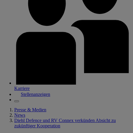
Karriere
Stellenanzeigen
Presse & Medien
News
Diehl Defence und RV Connex verkünden Absicht zu
zukünftiger Kooperation