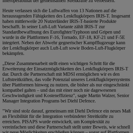
Interoperabilität der gemeinsamen Streitkräfte zu verbessern.
Heute verlassen sich die Luftwaffen von 13 Nationen auf die
herausragenden Fähigkeiten des Lenkflugkörpers IRIS-T. Insgesamt
haben mittlerweile 20 Nutzerländer IRIS-T-basierte Produkte
beschafft. In seiner Luft-Luft Variante zählt IRIS-T zur
Standardbewaffnung des Eurofighter/Typhoon und Gripen und
wurde in die Plattformen F-16, Tornado, EF-18, KF-21 und F-5E
integriert. Neben der Abwehr gegnerischer Kampfflugzeuge kann
der Lenkflugkörper auch Luft-Luft sowie Boden-Luft-Flugkörper
bekämpfen.
„Diese Zusammenarbeit stellt einen wichtigen Schritt für die
Erweiterung der Einsatzmöglichkeiten des Lenkflugkörpers IRIS-T
dar. Durch die Partnerschaft mit MDSI ermöglichen wir es den
Luftstreitkräften, das volle Potenzial unseres Lenkflugkörpersystems
über Plattformen hinweg zu nutzen, die bisher als nur eingeschränkt
kompatibel galten – und das mit einer noch nie dagewesenen
Geschwindigkeit und Kosteneffizienz", sagte Martin Walzer, Senior
Manager Integration Programs bei Diehl Defence.
"Wir sind stolz darauf, gemeinsam mit Diehl Defence ein neues Maß
an Flexibilität für die Integration verbündeter Streitkräfte zu
erreichen. PISAPS wurde entwickelt, um Komplexität zu
vereinfachen und diese Partnerschaft stellt unter Beweis, wie schnell
wir neue Möglichkeiten erschließen können – sogar auf Plattformen,