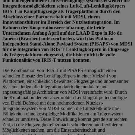
und bodengebundene Luftverteidigungs-systeme, erweitert die
Integrationsmöglichkeiten seines Luft-Luft-Lenkflugkörpers
IRIS-T in Kampfflugzeuge als Trägerplattform durch den
Abschluss einer Partnerschaft mit MDSI, einem
Innovationsführer im Bereich der Nutzlastintegration. Im
Rahmen der Kooperationsvereinbarung, die beide
Unternehmen Anfang April auf der LAAD Expo in Rio de
Janeiro (Brasilien) unterzeichneten, wird das Platform
Independent Stand-Alone Payload System (PISAPS) von MDSI
für die Integration von IRIS-T-Lenkflugkörpern in Flugzeuge
als Trägerplattform eingesetzt, die bisher nicht die volle
Funktionalität von IRIS-T nutzen konnten.
Die Kombination von IRIS-T mit PISAPS ermöglicht einen
schnellen Einsatz des Lenkflugkörpers in einer Vielzahl von
Plattformen, einschließlich bewährter Flugzeuge und unbemannter
Systeme, indem die Integration durch die modulare und
anpassungsfähige Architektur von MDSI vereinfacht wird. Durch
die Kombination der einsatzerprobten Lenkflugkörpertechnologie
von Diehl Defence mit dem hochmodernen Nutzlast-
Integrationssystem von MDSI können die Luftstreitkräfte ihre
Fähigkeiten ohne kostspielige Modifikationen am Trägersystem
schneller umrüsten. Diese Entwicklung kommt gerade zur rechten
Zeit, da die Flugzeugbetreiber nach schnelleren und flexibleren
Möglichkeiten suchen, um die Einsatzbereitschaft und