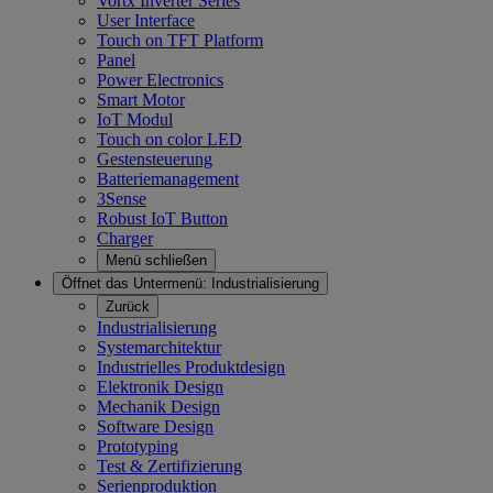
Vortx Inverter Series
User Interface
Touch on TFT Platform
Panel
Power Electronics
Smart Motor
IoT Modul
Touch on color LED
Gestensteuerung
Batteriemanagement
3Sense
Robust IoT Button
Charger
Menü schließen
Öffnet das Untermenü:
Industrialisierung
Zurück
Industrialisierung
Systemarchitektur
Industrielles Produktdesign
Elektronik Design
Mechanik Design
Software Design
Prototyping
Test & Zertifizierung
Serienproduktion