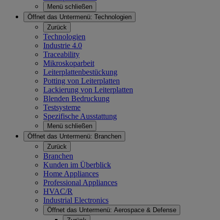
Menü schließen
Öffnet das Untermenü:
Technologien
Zurück
Technologien
Industrie 4.0
Traceability
Mikroskoparbeit
Leiterplattenbestückung
Potting von Leiterplatten
Lackierung von Leiterplatten
Blenden Bedruckung
Testsysteme
Spezifische Ausstattung
Menü schließen
Öffnet das Untermenü:
Branchen
Zurück
Branchen
Kunden im Überblick
Home Appliances
Professional Appliances
HVAC/R
Industrial Electronics
Öffnet das Untermenü:
Aerospace & Defense