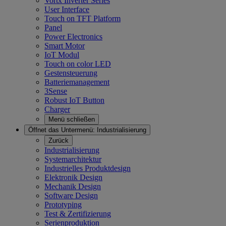
Vortx Inverter Series
User Interface
Touch on TFT Platform
Panel
Power Electronics
Smart Motor
IoT Modul
Touch on color LED
Gestensteuerung
Batteriemanagement
3Sense
Robust IoT Button
Charger
Menü schließen
Öffnet das Untermenü:
Industrialisierung
Zurück
Industrialisierung
Systemarchitektur
Industrielles Produktdesign
Elektronik Design
Mechanik Design
Software Design
Prototyping
Test & Zertifizierung
Serienproduktion