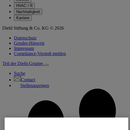
HVAC / R
Nachhaltigkeit
Karriere
Diehl Stiftung & Co. KG © 2026
Datenschutz
Gender-Hinweis
Impressum
Compliance-Verstoß melden
Teil der Diehl-Gruppe
Suche
Contact
Stellenanzeigen