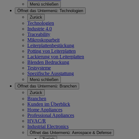
Menü schließen
Öffnet das Untermenü:
Technologien
Zurück
Technologien
Industrie 4.0
Traceability
Mikroskoparbeit
Leiterplattenbestückung
Potting von Leiterplatten
Lackierung von Leiterplatten
Blenden Bedruckung
Testsysteme
Spezifische Ausstattung
Menü schließen
Öffnet das Untermenü:
Branchen
Zurück
Branchen
Kunden im Überblick
Home Appliances
Professional Appliances
HVAC/R
Industrial Electronics
Öffnet das Untermenü:
Aerospace & Defense