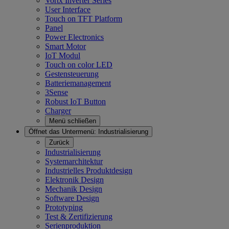
Vortx Inverter Series
User Interface
Touch on TFT Platform
Panel
Power Electronics
Smart Motor
IoT Modul
Touch on color LED
Gestensteuerung
Batteriemanagement
3Sense
Robust IoT Button
Charger
Menü schließen
Öffnet das Untermenü:
Industrialisierung
Zurück
Industrialisierung
Systemarchitektur
Industrielles Produktdesign
Elektronik Design
Mechanik Design
Software Design
Prototyping
Test & Zertifizierung
Serienproduktion