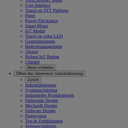
Vortx Inverter Series
User Interface
Touch on TFT Platform
Panel
Power Electronics
Smart Motor
IoT Modul
Touch on color LED
Gestensteuerung
Batteriemanagement
3Sense
Robust IoT Button
Charger
Menü schließen
Öffnet das Untermenü:
Industrialisierung
Zurück
Industrialisierung
Systemarchitektur
Industrielles Produktdesign
Elektronik Design
Mechanik Design
Software Design
Prototyping
Test & Zertifizierung
Serienproduktion