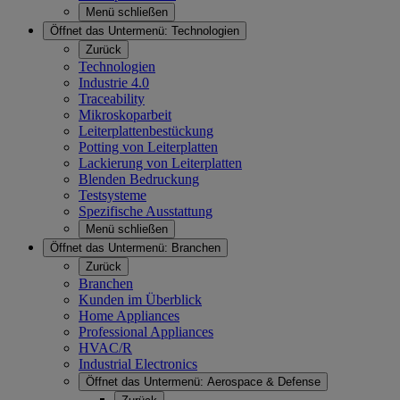
Menü schließen
Öffnet das Untermenü:
Technologien
Zurück
Technologien
Industrie 4.0
Traceability
Mikroskoparbeit
Leiterplattenbestückung
Potting von Leiterplatten
Lackierung von Leiterplatten
Blenden Bedruckung
Testsysteme
Spezifische Ausstattung
Menü schließen
Öffnet das Untermenü:
Branchen
Zurück
Branchen
Kunden im Überblick
Home Appliances
Professional Appliances
HVAC/R
Industrial Electronics
Öffnet das Untermenü:
Aerospace & Defense