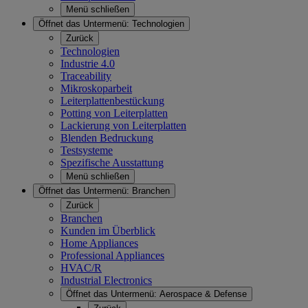
Menü schließen
Öffnet das Untermenü:
Technologien
Zurück
Technologien
Industrie 4.0
Traceability
Mikroskoparbeit
Leiterplattenbestückung
Potting von Leiterplatten
Lackierung von Leiterplatten
Blenden Bedruckung
Testsysteme
Spezifische Ausstattung
Menü schließen
Öffnet das Untermenü:
Branchen
Zurück
Branchen
Kunden im Überblick
Home Appliances
Professional Appliances
HVAC/R
Industrial Electronics
Öffnet das Untermenü:
Aerospace & Defense