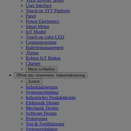
Vortx Inverter Series
User Interface
Touch on TFT Platform
Panel
Power Electronics
Smart Motor
IoT Modul
Touch on color LED
Gestensteuerung
Batteriemanagement
3Sense
Robust IoT Button
Charger
Menü schließen
Öffnet das Untermenü:
Industrialisierung
Zurück
Industrialisierung
Systemarchitektur
Industrielles Produktdesign
Elektronik Design
Mechanik Design
Software Design
Prototyping
Test & Zertifizierung
Serienproduktion