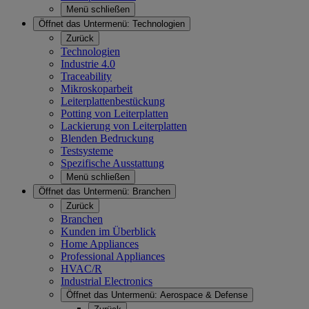
Menü schließen
Öffnet das Untermenü:
Technologien
Zurück
Technologien
Industrie 4.0
Traceability
Mikroskoparbeit
Leiterplattenbestückung
Potting von Leiterplatten
Lackierung von Leiterplatten
Blenden Bedruckung
Testsysteme
Spezifische Ausstattung
Menü schließen
Öffnet das Untermenü:
Branchen
Zurück
Branchen
Kunden im Überblick
Home Appliances
Professional Appliances
HVAC/R
Industrial Electronics
Öffnet das Untermenü:
Aerospace & Defense