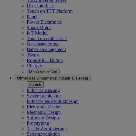
Vortx Inverter Series
User Interface
Touch on TFT Platform
Panel
Power Electronics
Smart Motor
IoT Modul
Touch on color LED
Gestensteuerung
Batteriemanagement
3Sense
Robust IoT Button
Charger
Menü schließen
Öffnet das Untermenü:
Industrialisierung
Zurück
Industrialisierung
Systemarchitektur
Industrielles Produktdesign
Elektronik Design
Mechanik Design
Software Design
Prototyping
Test & Zertifizierung
Serienproduktion