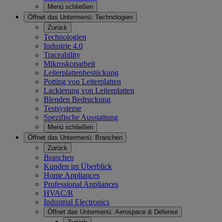
Menü schließen
Öffnet das Untermenü:
Technologien
Zurück
Technologien
Industrie 4.0
Traceability
Mikroskoparbeit
Leiterplattenbestückung
Potting von Leiterplatten
Lackierung von Leiterplatten
Blenden Bedruckung
Testsysteme
Spezifische Ausstattung
Menü schließen
Öffnet das Untermenü:
Branchen
Zurück
Branchen
Kunden im Überblick
Home Appliances
Professional Appliances
HVAC/R
Industrial Electronics
Öffnet das Untermenü:
Aerospace & Defense