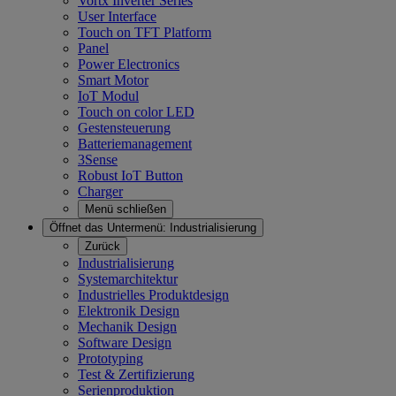
Vortx Inverter Series
User Interface
Touch on TFT Platform
Panel
Power Electronics
Smart Motor
IoT Modul
Touch on color LED
Gestensteuerung
Batteriemanagement
3Sense
Robust IoT Button
Charger
Menü schließen
Öffnet das Untermenü:
Industrialisierung
Zurück
Industrialisierung
Systemarchitektur
Industrielles Produktdesign
Elektronik Design
Mechanik Design
Software Design
Prototyping
Test & Zertifizierung
Serienproduktion